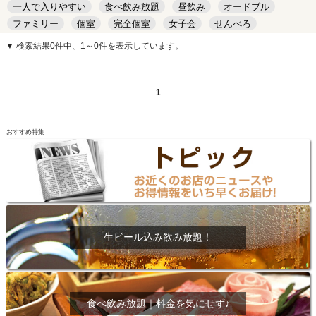
一人で入りやすい
食べ飲み放題
昼飲み
オードブル
ファミリー
個室
完全個室
女子会
せんべろ
キッズルーム
安い
デート
▼ 検索結果0件中、1～0件を表示しています。
1
おすすめ特集
生ビール込み飲み放題！
食べ飲み放題｜料金を気にせず♪