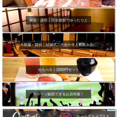
個室・貸切｜完全個室でゆったりと
大部屋・貸切｜結婚式二次会や大人数飲み会に
せんべろ｜1000円セット
スポーツ観戦できるお店特集！