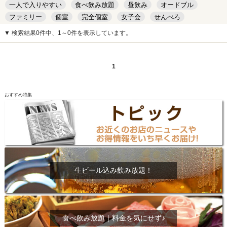
一人で入りやすい
食べ飲み放題
昼飲み
オードブル
ファミリー
個室
完全個室
女子会
せんべろ
キッズルーム
安い
デート
▼ 検索結果0件中、1～0件を表示しています。
1
おすすめ特集
生ビール込み飲み放題！
食べ飲み放題｜料金を気にせず♪