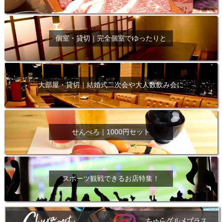
個室・貸切｜完全個室でゆったりと
大部屋・貸切｜結婚式二次会や大人数飲み会に
せんべろ｜1000円セット
スポーツ観戦できるお店特集！