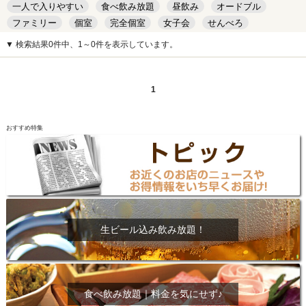
一人で入りやすい
食べ飲み放題
昼飲み
オードブル
ファミリー
個室
完全個室
女子会
せんべろ
キッズルーム
安い
デート
▼ 検索結果0件中、1～0件を表示しています。
1
おすすめ特集
生ビール込み飲み放題！
食べ飲み放題｜料金を気にせず♪