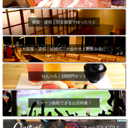
個室・貸切｜完全個室でゆったりと
大部屋・貸切｜結婚式二次会や大人数飲み会に
せんべろ｜1000円セット
スポーツ観戦できるお店特集！