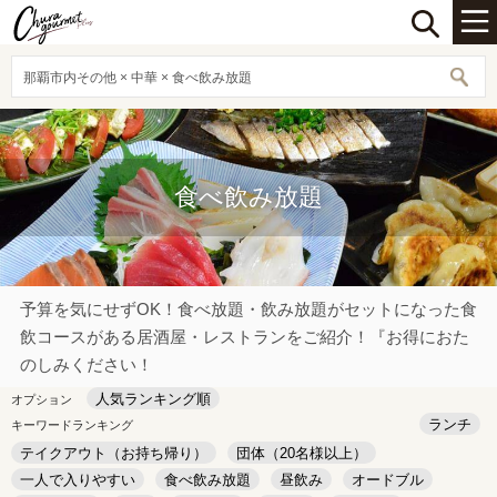
那覇市内その他 × 中華 × 食べ飲み放題
食べ飲み放題
予算を気にせずOK！食べ放題・飲み放題がセットになった食
飲コースがある居酒屋・レストランをご紹介！『お得におた
のしみください！
人気ランキング順
オプション
ランチ
キーワードランキング
テイクアウト（お持ち帰り）
団体（20名様以上）
一人で入りやすい
食べ飲み放題
昼飲み
オードブル