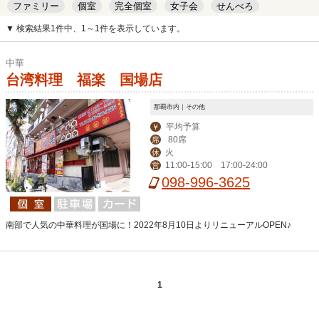
ファミリー
個室
完全個室
女子会
せんべろ
キッズルーム
安い
デート
▼ 検索結果1件中、1～1件を表示しています。
中華
台湾料理 福楽 国場店
那覇市内｜その他
平均予算
￥
80席
席
火
休
11:00-15:00 17:00-24:00
営
098-996-3625
南部で人気の中華料理が国場に！2022年8月10日よりリニューアルOPEN♪
1