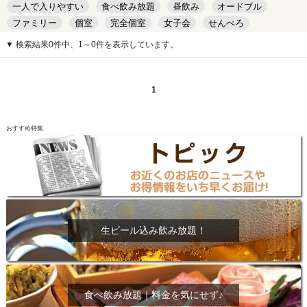
一人で入りやすい
食べ飲み放題
昼飲み
オードブル
ファミリー
個室
完全個室
女子会
せんべろ
キッズルーム
安い
デート
▼ 検索結果0件中、1～0件を表示しています。
1
おすすめ特集
生ビール込み飲み放題！
食べ飲み放題｜料金を気にせず♪