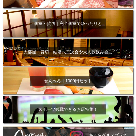
個室・貸切｜完全個室でゆったりと
大部屋・貸切｜結婚式二次会や大人数飲み会に
せんべろ｜1000円セット
スポーツ観戦できるお店特集！