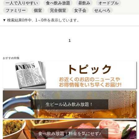
一人で入りやすい
食べ飲み放題
昼飲み
オードブル
ファミリー
個室
完全個室
女子会
せんべろ
キッズルーム
安い
デート
▼ 検索結果0件中、1～0件を表示しています。
1
おすすめ特集
生ビール込み飲み放題！
食べ飲み放題｜料金を気にせず♪