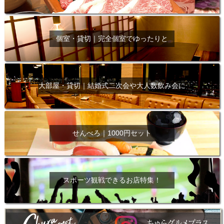
個室・貸切｜完全個室でゆったりと
大部屋・貸切｜結婚式二次会や大人数飲み会に
せんべろ｜1000円セット
スポーツ観戦できるお店特集！