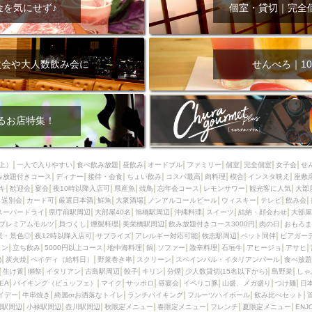
000円
肉の日
おもろまち駅周辺
オープンテラス
マトン・ラ
金を気にせず♪
個室・貸切｜完全
エビ
カレー
チャージ無し
牡蠣
夜景・景色◎
夜12時以降
牧志駅周辺
ペット同伴
ビアガーデン
チーズ
天ぷら
ラ
スメ
沖縄そば
串揚げ
バレンタイン
立ち飲み
5000円以上
次会や大人数飲み会に
せんべろ｜10
理
石垣牛
アヒージョ
アサヒ
割烹
女性専用トイレあり
スペシャルディナー
ホルモン(もつ)
炭火焼
ペイディ（給料日）
インバル・イタリアンバール
食べ放題
動物カフェ＆バー
屋富祖地
るお店特集！
ジビエ
安里駅周辺
アジア・エスニック
熱燗
生け簀
獺祭
分煙
少人数貸切(15名以下から)
島野菜
しゃぶしゃぶ
パクチー
上）
一人で入りやすい
食べ飲み放題
昼飲み
オードブル
ファミリー
個室
完全個室
女子会
せ
み放題付きコース
電気ブラン
ディナー
エビスビール
接待・会食
ちょい飲み
ウェディング
コスパ最高
肉料理
58KACHA-SEA
模合
インスタ映え
バイ
座敷
キ
歓迎会
宴会
夜10時以降入店可
県産魚
焼鳥
忘年会コース
レモンサワー
観光客に人気
大部
昼宴会
イベリコ豚
山盛、メガ盛り
つけ麺
日本そば
冬
送別会
カード可
厳選日本酒
鮮魚
大衆酒場
ノンアルコールビール
ウィスキー
テレビ
飲み会
スーパードライ
県庁前駅周辺
大部屋40名
旭橋駅周辺
沖縄料理
スイーツ
結納・顔会わせ
大部屋
中華
お好み焼き・もんじゃ
オーガニック
プレミアムフライデー
プレミアムモルツ
貝づくし
燻製料理
美栄橋駅周辺
飲み放題付きコース3000円
肉の日
おもろま
レ
ランチバイキング
フルーツハイボール
飲み比べセット
首里
景・景色◎
夜12時以降入店可
サプライズ
アレルギー対応可能
牧志駅周辺
ペット同伴
ビアガー
イン
立ち飲み
5000円以上コース
地中海料理
鍋
ソファー
激辛料理
石垣牛
アヒージョ
アサヒ
鉄板焼き
幹事様特典
おばんざい
チーズタッカルビ
奥武山公園
)
炭火焼
ペイディ（給料日）
野菜巻き串
スクリーン
スペインバル・イタリアンバール
食べ放題
生け簀
獺祭
イタリアン
古島駅周辺
餃子
キリン
分煙
少人数貸切(15名以下から)
島野菜
しゃ
定メニュー
春限定メニュー
フレンチ
夏限定メニュー
ENJOY 
SEA
バイキング（ビュッフェ）
マイク
サッポロ
昼宴会
イベリコ豚
山盛、メガ盛り
つけ麺
日
駅周辺
シードル
那覇空港駅周辺
儀保駅周辺
イデー
牛串焼き
綺麗orお洒落なトイレ
ランチバイキング
フルーツハイボール
飲み比べセット
園駅周辺
小禄駅周辺
壺川駅周辺
秋限定メニュー
春限定メニュー
フレンチ
夏限定メニュー
ENJ