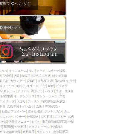
ム肉
洋食
個室でゆったりと
入店可
サプライズ
ーメン
時間無制飲み放題
コース
地中海料理
鍋
00円セット
入店１時間が安い
野菜巻き串
区
ジンギスカン
イタリアン
古島駅周辺
炉端焼き
ふぐ料理
んべろ
キッズルーム
安い
デート
スポーツ観戦
キング（ビュッフェ）
席
記念日
泡盛
喫煙可
結婚式二次会
朝まで営業
屋30名
カウンター
貸切可
大部屋20名
落ち着いた空間
限定メニュー
おでん
掘りごたつ
3000円台コース
ピザ
焼酎
カラオケ
50名以上～
オリオン
海ぶどう
パスタ
民謡・生演奏
牛串焼き
ち駅周辺
オープンテラス
マトン・ラム肉
洋食
駅周辺
やぎ料理
デン
チーズ
天ぷら
ラーメン
時間無制飲み放題
割烹
女性専用トイレあり
入店１時間が安い
駅周辺
小禄駅周辺
動物カフェ＆バー
屋富祖地区
ジンギスカン
カニ
ぶしゃぶ
パクチー
炉端焼き
ふぐ料理
ホッピー
焼肉
LUNCH 特集
造形集団
本そば
冬限定メニュー
おでん
市立病院前駅周辺
中華
首里駅周辺
やぎ料理
クラフトビール
鉄板焼き
OY LUNCH 特集
造形集団
ラクレット
赤嶺駅周辺