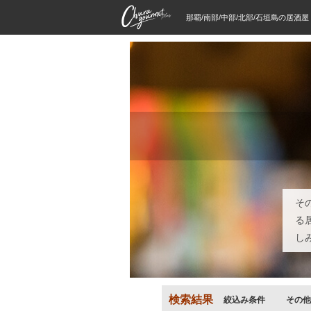
那覇/南部/中部/北部/石垣島の居酒
そ
る
し
検索結果
絞込み条件
その他