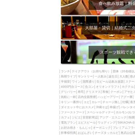
飲み放題付きコース3
食べ飲み放題｜料
キリン一番搾り
アレルギー対応可能
ダイエット中におス
大部屋・貸切｜結婚式二
ソファー
激辛料
ファーストフード
スクリーン
スペ
スポーツ観戦でき
カニ
カフェ
餃子
キリン
ランチ
テイクアウト（お持ち帰り）
団体（20名様以
島唄ライブ
サントリー
一人飲み
ホッピー
誕生日
大人数
焼肉
飲
半個室
ワイン
国際通り
生ビール込飲み放題
ステー
マイク
サッポロ
4000円台コース
合コン
オリオンドラフト
カクテル
デリバリー
寿司
クリスマス
和食
クーポン
アサヒ
市立病院前駅周辺
気軽に一杯
店内全面禁煙
ハッピーアワー
アグー豚
綺麗orお洒落なトイ
キリン一番搾り
エビ
カレー
チャージ無し
牡蠣
夜
ダイエット中におススメ
沖縄そば
串揚げ
バレンタ
クラフトビール
ファーストフード
スペシャルディナー
ホルモン(もつ
カフェ
ジビエ
安里駅周辺
アジア・エスニック
熱燗
壺川駅周辺
秋限
電気ブラン
エビスビール
ウェディング
58KACHA-
ラクレット
赤嶺
お好み焼き・もんじゃ
オーガニック
プレミアムフラ
幹事様特典
おばんざい
チーズタッカルビ
奥武山公