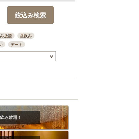
絞込み検索
み放題
昼飲み
い
デート
コース
ディナー
念日
泡盛
喫煙可
ーキ
歓迎会
宴会
部屋30名
カウンター
カクテル
送別会
ビ
飲み会
掘りごたつ
クーポン
結納・顔会わせ
飲み放題！
全面禁煙