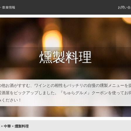
屋・飲食情報
お問い合
燻製料理
の他お酒がすすむ、ワインとの相性もバッチリの自慢の燻製メニューを
居酒屋をピックアップしました。『ちゅらグルメ』クーポンを使ってお
みください！
×
中華
×
燻製料理