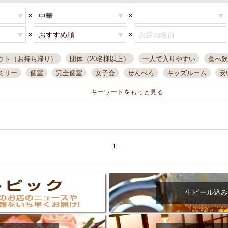
×
×
×
×
ウト（お持ち帰り）
団体（20名様以上）
一人で入りやすい
食べ飲
ミリー
個室
完全個室
女子会
せんべろ
キッズルーム
安
唄ライブ
サントリー
一人飲み
誕生日
大人数
飲み放題付き
キーワードをもっと見る
い飲み
コスパ最高
肉料理
模合
インスタ映え
座敷席
記
まで営業
半個室
ワイン
国際通り
生ビール込飲み放題
ステ
県産魚
焼鳥
忘年会コース
レモンサワー
観光客に人気
大
名
落ち着いた空間
4000円台コース
合コン
オリオンドラフト
1
本酒
鮮魚
大衆酒場
ノンアルコールビール
ウィスキー
テレ
ピザ
焼酎
カラオケ
デリバリー
寿司
クリスマス
和食
イ
県庁前駅周辺
大部屋40名
旭橋駅周辺
沖縄料理
スイーツ
生ビール込み
オリオン
海ぶどう
パスタ
民謡・生演奏
気軽に一杯
店内
アグー豚
プレミアムモルツ
貝づくし
燻製料理
美栄橋駅周辺