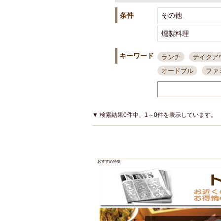
条件
キーワード
ランチ
テイクア
オードブル
ファ
スポーツ観戦
島
接待・会食
ちょ
結婚式二次会
朝
▼ 検索結果0件中、1～0件を表示しています。
夜10時以降入店可
貸切可
大部屋20
カード可
厳選日
おすすめ特集
3000円台コース
アサヒスーパードラ
大部屋50名以上～
ハッピーアワー