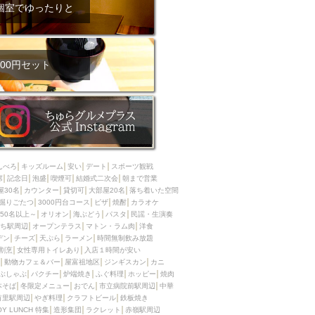
ム肉
洋食
個室でゆったりと
入店可
サプライズ
ーメン
時間無制飲み放題
コース
地中海料理
鍋
00円セット
入店１時間が安い
野菜巻き串
区
ジンギスカン
イタリアン
古島駅周辺
炉端焼き
ふぐ料理
んべろ
キッズルーム
安い
デート
スポーツ観戦
キング（ビュッフェ）
席
記念日
泡盛
喫煙可
結婚式二次会
朝まで営業
屋30名
カウンター
貸切可
大部屋20名
落ち着いた空間
限定メニュー
おでん
掘りごたつ
3000円台コース
ピザ
焼酎
カラオケ
50名以上～
オリオン
海ぶどう
パスタ
民謡・生演奏
牛串焼き
ち駅周辺
オープンテラス
マトン・ラム肉
洋食
駅周辺
やぎ料理
デン
チーズ
天ぷら
ラーメン
時間無制飲み放題
割烹
女性専用トイレあり
入店１時間が安い
駅周辺
小禄駅周辺
動物カフェ＆バー
屋富祖地区
ジンギスカン
カニ
ぶしゃぶ
パクチー
炉端焼き
ふぐ料理
ホッピー
焼肉
LUNCH 特集
造形集団
本そば
冬限定メニュー
おでん
市立病院前駅周辺
中華
首里駅周辺
やぎ料理
クラフトビール
鉄板焼き
OY LUNCH 特集
造形集団
ラクレット
赤嶺駅周辺