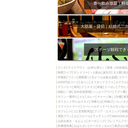
飲み放題付きコース3
食べ飲み放題｜料
キリン一番搾り
アレルギー対応可能
ダイエット中におス
大部屋・貸切｜結婚式二
ソファー
激辛料
ファーストフード
スクリーン
スペ
スポーツ観戦でき
カニ
カフェ
餃子
キリン
ランチ
テイクアウト（お持ち帰り）
団体（20名様以
島唄ライブ
サントリー
一人飲み
ホッピー
誕生日
大人数
焼肉
飲
半個室
ワイン
国際通り
生ビール込飲み放題
ステー
マイク
サッポロ
4000円台コース
合コン
オリオンドラフト
カクテル
デリバリー
寿司
クリスマス
和食
クーポン
アサヒ
市立病院前駅周辺
気軽に一杯
店内全面禁煙
ハッピーアワー
アグー豚
綺麗orお洒落なトイ
キリン一番搾り
エビ
カレー
チャージ無し
牡蠣
夜
ダイエット中におススメ
沖縄そば
串揚げ
バレンタ
クラフトビール
ファーストフード
スペシャルディナー
ホルモン(もつ
カフェ
ジビエ
安里駅周辺
アジア・エスニック
熱燗
壺川駅周辺
秋限
電気ブラン
エビスビール
ウェディング
58KACHA-
ラクレット
赤嶺
お好み焼き・もんじゃ
オーガニック
プレミアムフラ
幹事様特典
おばんざい
チーズタッカルビ
奥武山公