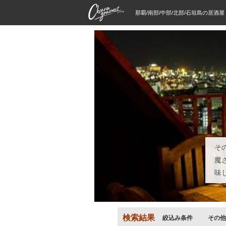
那覇/南部/中部/北部/石垣島の居酒
そ
魔
味
検索結果
絞込み条件
その他