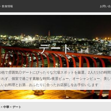
屋・飲食情報
お問い合
デート
の他で雰囲気◎デートにぴったりな穴場スポットを厳選。2人だけの時間
されず、個室で過ごす素敵な時間♪夜景ビュー、オーシャンビュー、美し
しいお料理とお酒…おふたりに合ったお店探しをお手伝いします
×
中華
×
デート