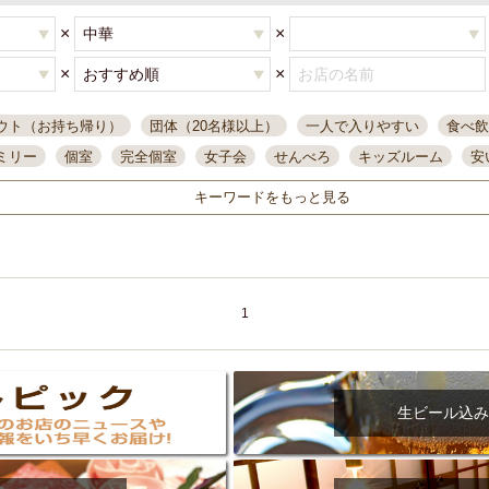
×
×
×
×
ウト（お持ち帰り）
団体（20名様以上）
一人で入りやすい
食べ飲
ミリー
個室
完全個室
女子会
せんべろ
キッズルーム
安
唄ライブ
サントリー
一人飲み
誕生日
大人数
飲み放題付き
キーワードをもっと見る
い飲み
コスパ最高
肉料理
模合
インスタ映え
座敷席
記
まで営業
半個室
ワイン
国際通り
生ビール込飲み放題
ステ
県産魚
焼鳥
忘年会コース
レモンサワー
観光客に人気
大
名
落ち着いた空間
4000円台コース
合コン
オリオンドラフト
1
本酒
鮮魚
大衆酒場
ノンアルコールビール
ウィスキー
テレ
ピザ
焼酎
カラオケ
デリバリー
寿司
クリスマス
和食
イ
県庁前駅周辺
大部屋40名
旭橋駅周辺
沖縄料理
スイーツ
生ビール込み
オリオン
海ぶどう
パスタ
民謡・生演奏
気軽に一杯
店内
アグー豚
プレミアムモルツ
貝づくし
燻製料理
美栄橋駅周辺