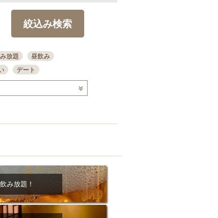
絞込み検索
み放題
昼飲み
い
デート
コース
ディナー
念日
泡盛
喫煙可
ーキ
歓迎会
宴会
部屋30名
カウンター
カクテル
送別会
ビ
飲み会
掘りごたつ
クーポン
結納・顔会わせ
飲み放題！
全面禁煙