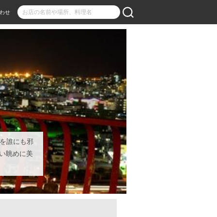
わせ
を誰にも邪
い眺めに美