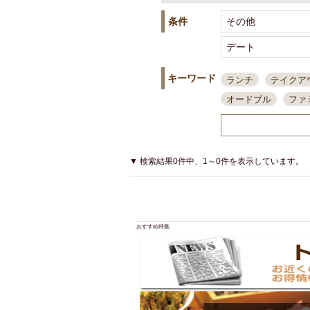
条件
キーワード
ランチ
テイクア
オードブル
ファ
スポーツ観戦
島
接待・会食
ちょ
結婚式二次会
朝
▼ 検索結果0件中、1～0件を表示しています。
夜10時以降入店可
貸切可
大部屋20
カード可
厳選日
おすすめ特集
3000円台コース
アサヒスーパードラ
大部屋50名以上～
ハッピーアワー