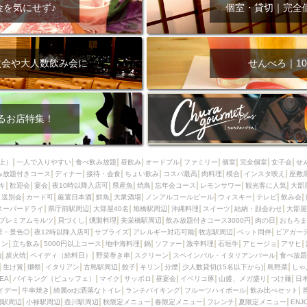
000円
肉の日
おもろまち駅周辺
オープンテラス
マトン・ラ
金を気にせず♪
個室・貸切｜完全
エビ
カレー
チャージ無し
牡蠣
夜景・景色◎
夜12時以降
牧志駅周辺
ペット同伴
ビアガーデン
チーズ
天ぷら
ラ
スメ
沖縄そば
串揚げ
バレンタイン
立ち飲み
5000円以上
次会や大人数飲み会に
せんべろ｜10
理
石垣牛
アヒージョ
アサヒ
割烹
女性専用トイレあり
スペシャルディナー
ホルモン(もつ)
炭火焼
ペイディ（給料日）
インバル・イタリアンバール
食べ放題
動物カフェ＆バー
屋富祖地
るお店特集！
ジビエ
安里駅周辺
アジア・エスニック
熱燗
生け簀
獺祭
分煙
少人数貸切(15名以下から)
島野菜
しゃぶしゃぶ
パクチー
上）
一人で入りやすい
食べ飲み放題
昼飲み
オードブル
ファミリー
個室
完全個室
女子会
せ
み放題付きコース
電気ブラン
ディナー
エビスビール
接待・会食
ちょい飲み
ウェディング
コスパ最高
肉料理
58KACHA-SEA
模合
インスタ映え
バイ
座敷
キ
歓迎会
宴会
夜10時以降入店可
県産魚
焼鳥
忘年会コース
レモンサワー
観光客に人気
大部
昼宴会
イベリコ豚
山盛、メガ盛り
つけ麺
日本そば
冬
送別会
カード可
厳選日本酒
鮮魚
大衆酒場
ノンアルコールビール
ウィスキー
テレビ
飲み会
スーパードライ
県庁前駅周辺
大部屋40名
旭橋駅周辺
沖縄料理
スイーツ
結納・顔会わせ
大部屋
中華
お好み焼き・もんじゃ
オーガニック
プレミアムフライデー
プレミアムモルツ
貝づくし
燻製料理
美栄橋駅周辺
飲み放題付きコース3000円
肉の日
おもろま
レ
ランチバイキング
フルーツハイボール
飲み比べセット
首里
景・景色◎
夜12時以降入店可
サプライズ
アレルギー対応可能
牧志駅周辺
ペット同伴
ビアガー
イン
立ち飲み
5000円以上コース
地中海料理
鍋
ソファー
激辛料理
石垣牛
アヒージョ
アサヒ
鉄板焼き
幹事様特典
おばんざい
チーズタッカルビ
奥武山公園
)
炭火焼
ペイディ（給料日）
野菜巻き串
スクリーン
スペインバル・イタリアンバール
食べ放題
生け簀
獺祭
イタリアン
古島駅周辺
餃子
キリン
分煙
少人数貸切(15名以下から)
島野菜
しゃ
定メニュー
春限定メニュー
フレンチ
夏限定メニュー
ENJOY 
SEA
バイキング（ビュッフェ）
マイク
サッポロ
昼宴会
イベリコ豚
山盛、メガ盛り
つけ麺
日
駅周辺
シードル
那覇空港駅周辺
儀保駅周辺
イデー
牛串焼き
綺麗orお洒落なトイレ
ランチバイキング
フルーツハイボール
飲み比べセット
園駅周辺
小禄駅周辺
壺川駅周辺
秋限定メニュー
春限定メニュー
フレンチ
夏限定メニュー
ENJ