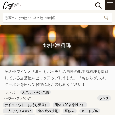
那覇市内その他 × 中華 × 地中海料理
地中海料理
その他ワインとの相性もバッチリの自慢の地中海料理を提供
している居酒屋をピックアップしました。『ちゅらグルメ』
クーポンを使ってお得におたのしみください！
人気ランキング順
オプション
ランチ
キーワードランキング
テイクアウト（お持ち帰り）
団体（20名様以上）
一人で入りやすい
食べ飲み放題
昼飲み
オードブル