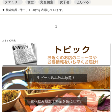
ファミリー
個室
完全個室
女子会
せんべろ
キッズルーム
安い
デート
▼ 検索結果0件中、1～0件を表示しています。
1
おすすめ特集
生ビール込み飲み放題！
食べ飲み放題｜料金を気にせず♪