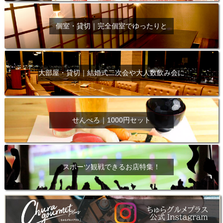
個室・貸切｜完全個室でゆったりと
大部屋・貸切｜結婚式二次会や大人数飲み会に
せんべろ｜1000円セット
スポーツ観戦できるお店特集！