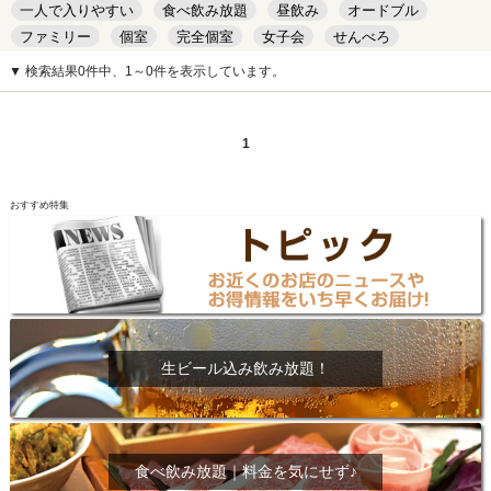
一人で入りやすい
食べ飲み放題
昼飲み
オードブル
ファミリー
個室
完全個室
女子会
せんべろ
キッズルーム
安い
デート
▼ 検索結果0件中、1～0件を表示しています。
1
おすすめ特集
生ビール込み飲み放題！
食べ飲み放題｜料金を気にせず♪