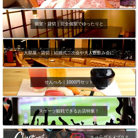
個室・貸切｜完全個室でゆったりと
大部屋・貸切｜結婚式二次会や大人数飲み会に
せんべろ｜1000円セット
スポーツ観戦できるお店特集！