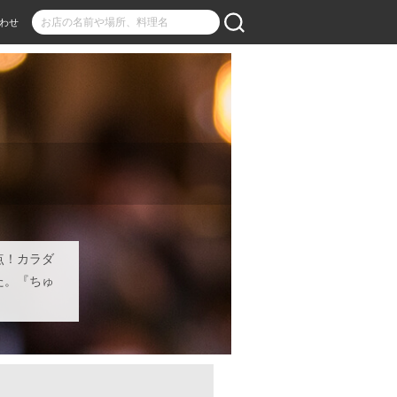
わせ
点！カラダ
た。『ちゅ