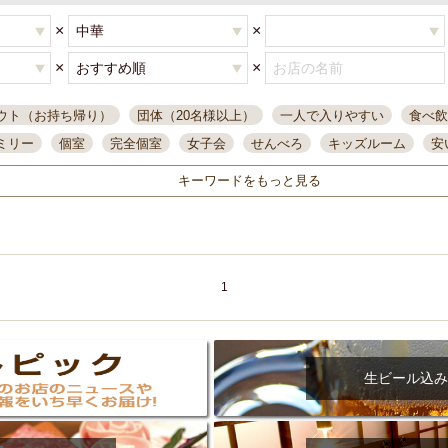
×
×
×
×
ウト（お持ち帰り）
団体（20名様以上）
一人で入りやすい
食べ飲
ミリー
個室
完全個室
女子会
せんべろ
キッズルーム
安
唄ライブ
サントリー
一人飲み
誕生日
大人数
飲み放題付き
キーワードをもっと見る
い飲み
コスパ最高
肉料理
模合
インスタ映え
座敷席
記
まで営業
半個室
ワイン
国際通り
生ビール込飲み放題
ステ
県産魚
焼鳥
忘年会コース
レモンサワー
観光客に人気
大
名
落ち着いた空間
4000円台コース
合コン
オリオンドラフト
1
本酒
鮮魚
大衆酒場
ノンアルコールビール
ウィスキー
テレ
ピザ
焼酎
カラオケ
デリバリー
寿司
クリスマス
和食
イ
県庁前駅周辺
大部屋40名
旭橋駅周辺
沖縄料理
スイーツ
生ビール込み
オリオン
海ぶどう
パスタ
民謡・生演奏
気軽に一杯
店内
アグー豚
プレミアムモルツ
貝づくし
燻製料理
美栄橋駅周辺