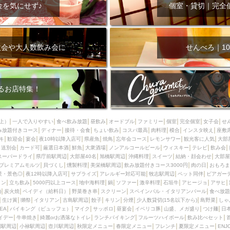
000円
肉の日
おもろまち駅周辺
オープンテラス
マトン・ラ
金を気にせず♪
個室・貸切｜完全
エビ
カレー
チャージ無し
牡蠣
夜景・景色◎
夜12時以降
牧志駅周辺
ペット同伴
ビアガーデン
チーズ
天ぷら
ラ
スメ
沖縄そば
串揚げ
バレンタイン
立ち飲み
5000円以上
次会や大人数飲み会に
せんべろ｜10
理
石垣牛
アヒージョ
アサヒ
割烹
女性専用トイレあり
スペシャルディナー
ホルモン(もつ)
炭火焼
ペイディ（給料日）
インバル・イタリアンバール
食べ放題
動物カフェ＆バー
屋富祖地
るお店特集！
ジビエ
安里駅周辺
アジア・エスニック
熱燗
生け簀
獺祭
分煙
少人数貸切(15名以下から)
島野菜
しゃぶしゃぶ
パクチー
上）
一人で入りやすい
食べ飲み放題
昼飲み
オードブル
ファミリー
個室
完全個室
女子会
せ
み放題付きコース
電気ブラン
ディナー
エビスビール
接待・会食
ちょい飲み
ウェディング
コスパ最高
肉料理
58KACHA-SEA
模合
インスタ映え
バイ
座敷
キ
歓迎会
宴会
夜10時以降入店可
県産魚
焼鳥
忘年会コース
レモンサワー
観光客に人気
大部
昼宴会
イベリコ豚
山盛、メガ盛り
つけ麺
日本そば
冬
送別会
カード可
厳選日本酒
鮮魚
大衆酒場
ノンアルコールビール
ウィスキー
テレビ
飲み会
スーパードライ
県庁前駅周辺
大部屋40名
旭橋駅周辺
沖縄料理
スイーツ
結納・顔会わせ
大部屋
中華
お好み焼き・もんじゃ
オーガニック
プレミアムフライデー
プレミアムモルツ
貝づくし
燻製料理
美栄橋駅周辺
飲み放題付きコース3000円
肉の日
おもろま
レ
ランチバイキング
フルーツハイボール
飲み比べセット
首里
景・景色◎
夜12時以降入店可
サプライズ
アレルギー対応可能
牧志駅周辺
ペット同伴
ビアガー
イン
立ち飲み
5000円以上コース
地中海料理
鍋
ソファー
激辛料理
石垣牛
アヒージョ
アサヒ
鉄板焼き
幹事様特典
おばんざい
チーズタッカルビ
奥武山公園
)
炭火焼
ペイディ（給料日）
野菜巻き串
スクリーン
スペインバル・イタリアンバール
食べ放題
生け簀
獺祭
イタリアン
古島駅周辺
餃子
キリン
分煙
少人数貸切(15名以下から)
島野菜
しゃ
定メニュー
春限定メニュー
フレンチ
夏限定メニュー
ENJOY 
SEA
バイキング（ビュッフェ）
マイク
サッポロ
昼宴会
イベリコ豚
山盛、メガ盛り
つけ麺
日
駅周辺
シードル
那覇空港駅周辺
儀保駅周辺
イデー
牛串焼き
綺麗orお洒落なトイレ
ランチバイキング
フルーツハイボール
飲み比べセット
園駅周辺
小禄駅周辺
壺川駅周辺
秋限定メニュー
春限定メニュー
フレンチ
夏限定メニュー
ENJ