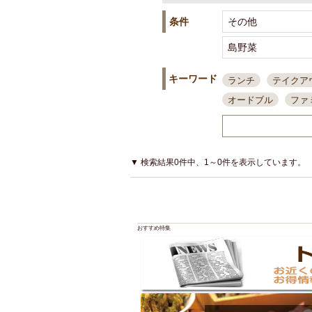
条件
キーワード
ランチ
テイクア
オードブル
ファ
スポーツ観戦
島
接待・会食
ちょ
結婚式二次会
朝
▼ 検索結果0件中、1～0件を表示しています。
夜10時以降入店可
貸切可
大部屋20
カード可
厳選日
おすすめ特集
3000円台コース
アサヒスーパードラ
大部屋50名以上～
ハッピーアワー