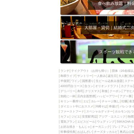
飲み放題付きコース3
食べ飲み放題｜料
キリン一番搾り
アレルギー対応可能
ダイエット中におス
大部屋・貸切｜結婚式二
ソファー
激辛料
ファーストフード
スクリーン
スペ
スポーツ観戦でき
カニ
カフェ
餃子
キリン
ランチ
テイクアウト（お持ち帰り）
団体（20名様以
島唄ライブ
サントリー
一人飲み
ホッピー
誕生日
大人数
焼肉
飲
半個室
ワイン
国際通り
生ビール込飲み放題
ステー
マイク
サッポロ
4000円台コース
合コン
オリオンドラフト
カクテル
デリバリー
寿司
クリスマス
和食
クーポン
アサヒ
市立病院前駅周辺
気軽に一杯
店内全面禁煙
ハッピーアワー
アグー豚
綺麗orお洒落なトイ
キリン一番搾り
エビ
カレー
チャージ無し
牡蠣
夜
ダイエット中におススメ
沖縄そば
串揚げ
バレンタ
クラフトビール
ファーストフード
スペシャルディナー
ホルモン(もつ
カフェ
ジビエ
安里駅周辺
アジア・エスニック
熱燗
壺川駅周辺
秋限
電気ブラン
エビスビール
ウェディング
58KACHA-
ラクレット
赤嶺
お好み焼き・もんじゃ
オーガニック
プレミアムフラ
幹事様特典
おばんざい
チーズタッカルビ
奥武山公