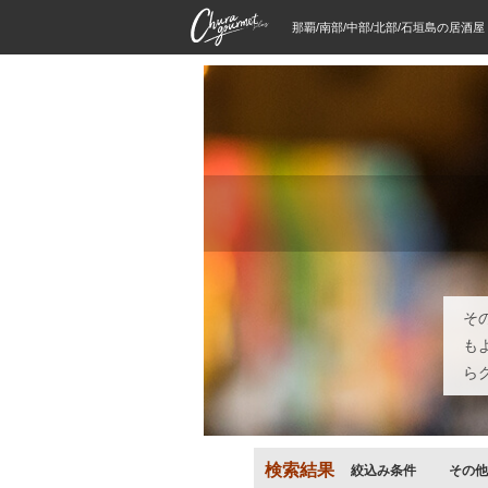
那覇/南部/中部/北部/石垣島の居酒
そ
も
ら
検索結果
絞込み条件
その他