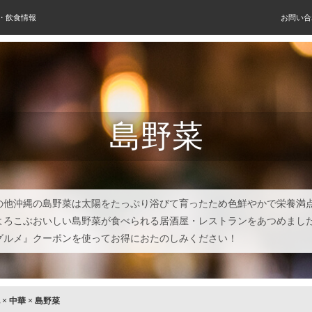
屋・飲食情報
お問い合
島野菜
の他沖縄の島野菜は太陽をたっぷり浴びて育ったため色鮮やかで栄養満
よろこぶおいしい島野菜が食べられる居酒屋・レストランをあつめまし
グルメ』クーポンを使ってお得におたのしみください！
×
中華
×
島野菜