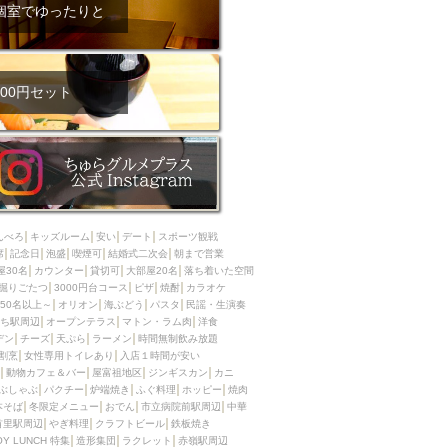
ム肉
洋食
個室でゆったりと
入店可
サプライズ
ーメン
時間無制飲み放題
コース
地中海料理
鍋
00円セット
入店１時間が安い
野菜巻き串
区
ジンギスカン
イタリアン
古島駅周辺
炉端焼き
ふぐ料理
んべろ
キッズルーム
安い
デート
スポーツ観戦
キング（ビュッフェ）
席
記念日
泡盛
喫煙可
結婚式二次会
朝まで営業
屋30名
カウンター
貸切可
大部屋20名
落ち着いた空間
限定メニュー
おでん
掘りごたつ
3000円台コース
ピザ
焼酎
カラオケ
50名以上～
オリオン
海ぶどう
パスタ
民謡・生演奏
牛串焼き
ち駅周辺
オープンテラス
マトン・ラム肉
洋食
駅周辺
やぎ料理
デン
チーズ
天ぷら
ラーメン
時間無制飲み放題
割烹
女性専用トイレあり
入店１時間が安い
駅周辺
小禄駅周辺
動物カフェ＆バー
屋富祖地区
ジンギスカン
カニ
ぶしゃぶ
パクチー
炉端焼き
ふぐ料理
ホッピー
焼肉
LUNCH 特集
造形集団
本そば
冬限定メニュー
おでん
市立病院前駅周辺
中華
首里駅周辺
やぎ料理
クラフトビール
鉄板焼き
OY LUNCH 特集
造形集団
ラクレット
赤嶺駅周辺