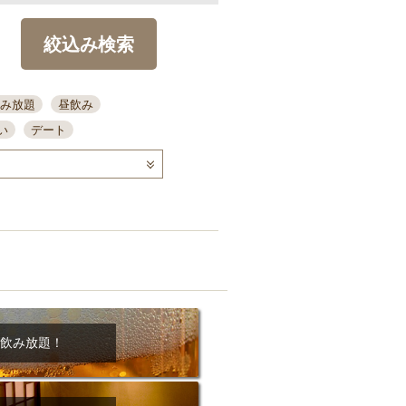
絞込み検索
み放題
昼飲み
い
デート
コース
ディナー
念日
泡盛
喫煙可
ーキ
歓迎会
宴会
部屋30名
カウンター
カクテル
送別会
ビ
飲み会
掘りごたつ
クーポン
結納・顔会わせ
飲み放題！
全面禁煙