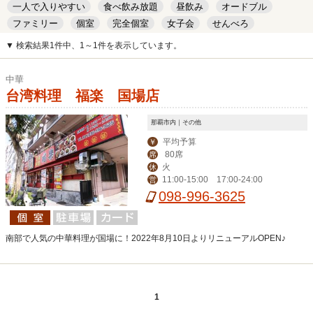
一人で入りやすい
食べ飲み放題
昼飲み
オードブル
ファミリー
個室
完全個室
女子会
せんべろ
キッズルーム
安い
デート
▼ 検索結果1件中、1～1件を表示しています。
中華
台湾料理 福楽 国場店
那覇市内｜その他
平均予算
￥
80席
席
火
休
11:00-15:00 17:00-24:00
営
098-996-3625
南部で人気の中華料理が国場に！2022年8月10日よりリニューアルOPEN♪
1