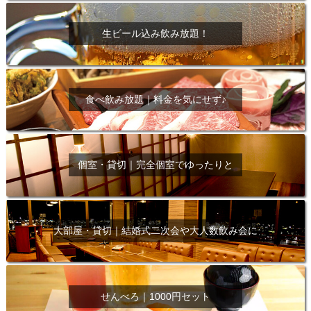
生ビール込み飲み放題！
食べ飲み放題｜料金を気にせず♪
個室・貸切｜完全個室でゆったりと
大部屋・貸切｜結婚式二次会や大人数飲み会に
せんべろ｜1000円セット