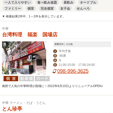
一人で入りやすい
食べ飲み放題
昼飲み
オードブル
ファミリー
個室
完全個室
女子会
せんべろ
キッズルーム
安い
デート
▼ 検索結果2件中、1～2件を表示しています。
中華
台湾料理 福楽 国場店
那覇市内｜その他
平均予算
￥
80席
席
火
休
11:00-15:00 17:00-24:00
営
098-996-3625
南部で人気の中華料理が国場に！2022年8月10日よりリニューアルOPEN♪
中華 ラーメン・そば・うどん
とん珍亭