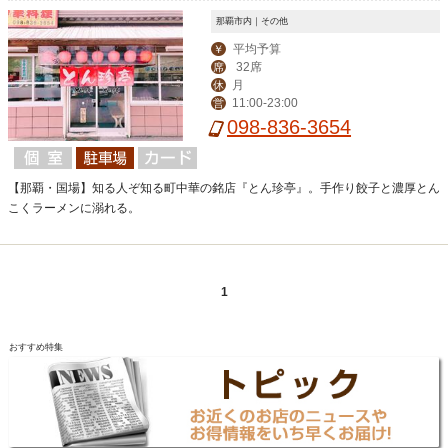
那覇市内｜その他
平均予算
￥
32席
席
月
休
11:00-23:00
営
098-836-3654
【那覇・国場】知る人ぞ知る町中華の銘店『とん珍亭』。手作り餃子と濃厚とん
こくラーメンに溺れる。
1
おすすめ特集