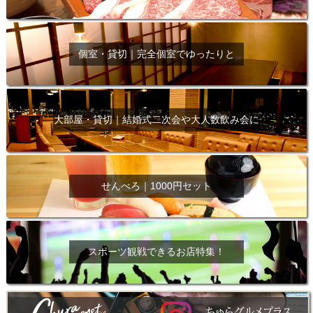
個室・貸切｜完全個室でゆったりと
大部屋・貸切｜結婚式二次会や大人数飲み会に
せんべろ｜1000円セット
スポーツ観戦できるお店特集！