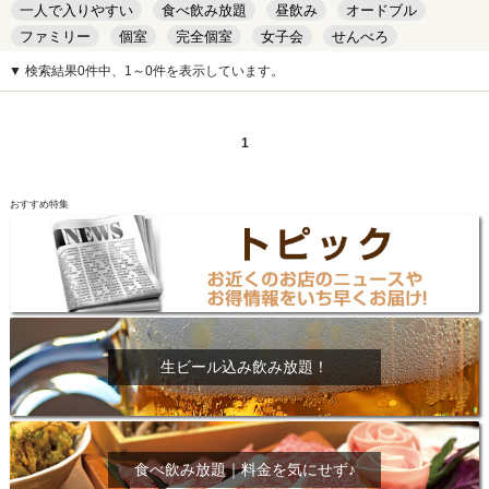
一人で入りやすい
食べ飲み放題
昼飲み
オードブル
ファミリー
個室
完全個室
女子会
せんべろ
キッズルーム
安い
デート
▼ 検索結果0件中、1～0件を表示しています。
1
おすすめ特集
生ビール込み飲み放題！
食べ飲み放題｜料金を気にせず♪