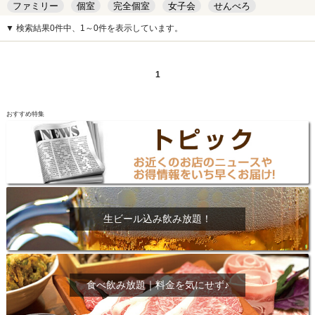
ファミリー
個室
完全個室
女子会
せんべろ
キッズルーム
安い
デート
▼ 検索結果0件中、1～0件を表示しています。
1
おすすめ特集
生ビール込み飲み放題！
食べ飲み放題｜料金を気にせず♪