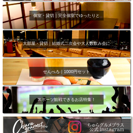
個室・貸切｜完全個室でゆったりと
大部屋・貸切｜結婚式二次会や大人数飲み会に
せんべろ｜1000円セット
スポーツ観戦できるお店特集！