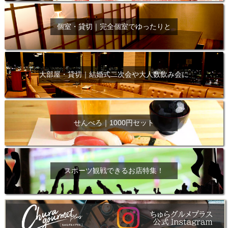
個室・貸切｜完全個室でゆったりと
大部屋・貸切｜結婚式二次会や大人数飲み会に
せんべろ｜1000円セット
スポーツ観戦できるお店特集！