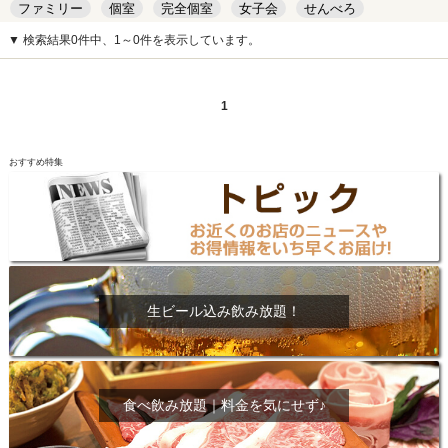
ファミリー
個室
完全個室
女子会
せんべろ
キッズルーム
安い
デート
▼ 検索結果0件中、1～0件を表示しています。
1
おすすめ特集
生ビール込み飲み放題！
食べ飲み放題｜料金を気にせず♪