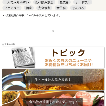
一人で入りやすい
食べ飲み放題
昼飲み
オードブル
ファミリー
個室
完全個室
女子会
せんべろ
キッズルーム
安い
デート
▼ 検索結果0件中、1～0件を表示しています。
1
おすすめ特集
生ビール込み飲み放題！
食べ飲み放題｜料金を気にせず♪