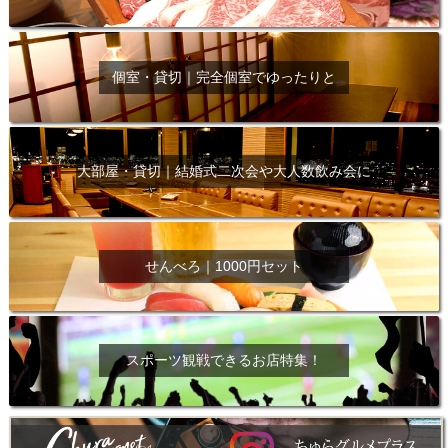
個室・貸切｜完全個室でゆったりと
大部屋・貸切｜結婚式二次会や大人数飲み会に
せんべろ｜1000円セット
スポーツ観戦できるお店特集！