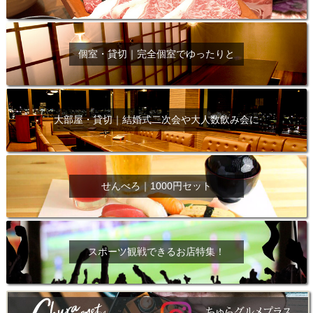
個室・貸切｜完全個室でゆったりと
大部屋・貸切｜結婚式二次会や大人数飲み会に
せんべろ｜1000円セット
スポーツ観戦できるお店特集！