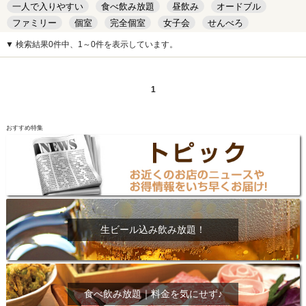
一人で入りやすい
食べ飲み放題
昼飲み
オードブル
ファミリー
個室
完全個室
女子会
せんべろ
キッズルーム
安い
デート
▼ 検索結果0件中、1～0件を表示しています。
1
おすすめ特集
生ビール込み飲み放題！
食べ飲み放題｜料金を気にせず♪