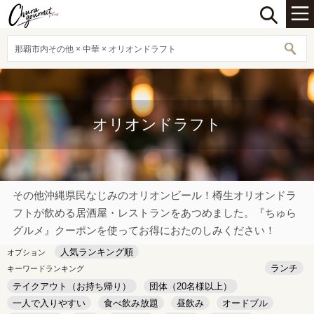
那覇市内その他 × 中華 × オリオンドラフト
オリオンドラフト
その他沖縄県民なじみのオリオンビール！樽生オリオンドラ
フトが飲める居酒屋・レストランをあつめました。『ちゅら
グルメ』クーポンを使ってお得におたのしみください！
人気ランキング順
オプション
ランチ
キーワードランキング
テイクアウト（お持ち帰り）
団体（20名様以上）
一人で入りやすい
食べ飲み放題
昼飲み
オードブル