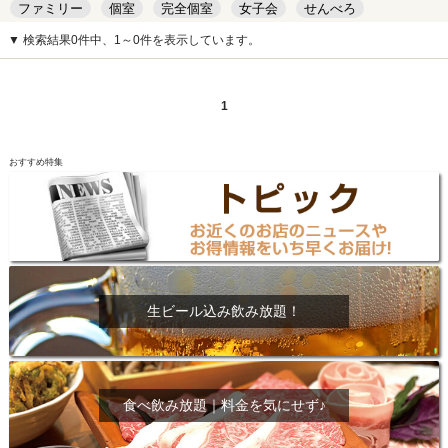
ファミリー
個室
完全個室
女子会
せんべろ
キッズルーム
安い
デート
▼ 検索結果0件中、1～0件を表示しています。
1
おすすめ特集
生ビール込み飲み放題！
食べ飲み放題｜料金を気にせず♪