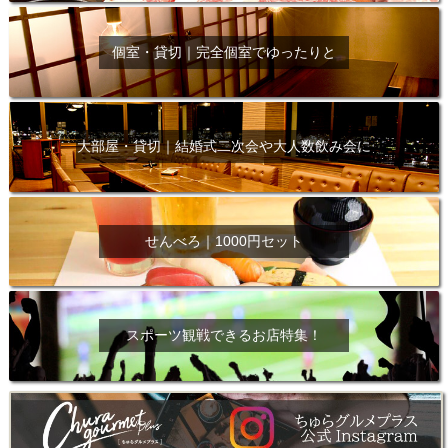
個室・貸切｜完全個室でゆったりと
大部屋・貸切｜結婚式二次会や大人数飲み会に
せんべろ｜1000円セット
スポーツ観戦できるお店特集！