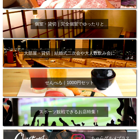
個室・貸切｜完全個室でゆったりと
大部屋・貸切｜結婚式二次会や大人数飲み会に
せんべろ｜1000円セット
スポーツ観戦できるお店特集！