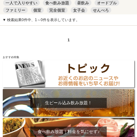
一人で入りやすい
食べ飲み放題
昼飲み
オードブル
ファミリー
個室
完全個室
女子会
せんべろ
キッズルーム
安い
デート
▼ 検索結果0件中、1～0件を表示しています。
1
おすすめ特集
生ビール込み飲み放題！
食べ飲み放題｜料金を気にせず♪