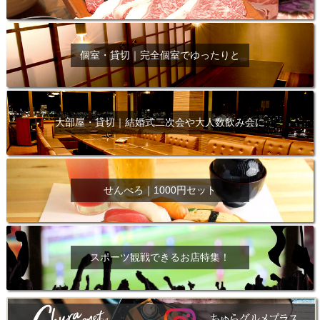
個室・貸切｜完全個室でゆったりと
大部屋・貸切｜結婚式二次会や大人数飲み会に
せんべろ｜1000円セット
スポーツ観戦できるお店特集！