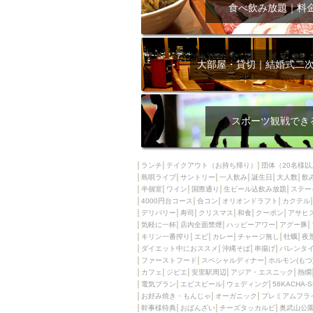
飲み放題付きコース3
食べ飲み放題｜料
キリン一番搾り
アレルギー対応可能
ダイエット中におス
大部屋・貸切｜結婚式二
ソファー
激辛料
ファーストフード
スクリーン
スペ
スポーツ観戦でき
カニ
カフェ
餃子
キリン
ランチ
テイクアウト（お持ち帰り）
団体（20名様以
島唄ライブ
サントリー
一人飲み
ホッピー
誕生日
大人数
焼肉
飲
半個室
ワイン
国際通り
生ビール込飲み放題
ステー
マイク
サッポロ
4000円台コース
合コン
オリオンドラフト
カクテル
デリバリー
寿司
クリスマス
和食
クーポン
アサヒ
市立病院前駅周辺
気軽に一杯
店内全面禁煙
ハッピーアワー
アグー豚
綺麗orお洒落なトイ
キリン一番搾り
エビ
カレー
チャージ無し
牡蠣
夜
ダイエット中におススメ
沖縄そば
串揚げ
バレンタ
クラフトビール
ファーストフード
スペシャルディナー
ホルモン(もつ
カフェ
ジビエ
安里駅周辺
アジア・エスニック
熱燗
壺川駅周辺
秋限
電気ブラン
エビスビール
ウェディング
58KACHA-
ラクレット
赤嶺
お好み焼き・もんじゃ
オーガニック
プレミアムフラ
幹事様特典
おばんざい
チーズタッカルビ
奥武山公