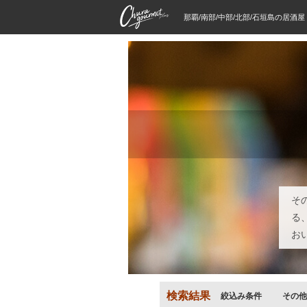
那覇/南部/中部/北部/石垣島の居酒
そ
る
お
検索結果
絞込み条件
その他