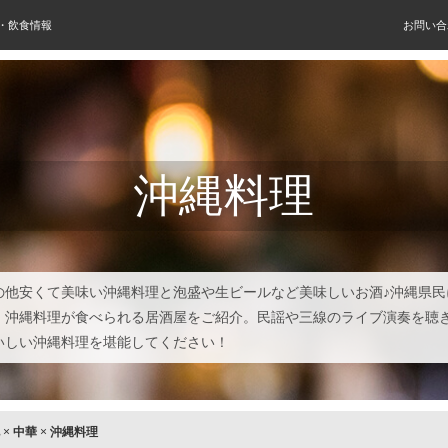
屋・飲食情報
お問い合
沖縄料理
の他安くて美味い沖縄料理と泡盛や生ビールなど美味しいお酒♪沖縄県民
、沖縄料理が食べられる居酒屋をご紹介。民謡や三線のライブ演奏を聴
いしい沖縄料理を堪能してください！
×
中華
×
沖縄料理