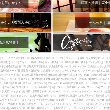
000円
肉の日
おもろまち駅周辺
オープンテラス
マトン・ラ
金を気にせず♪
個室・貸切｜完全
エビ
カレー
チャージ無し
牡蠣
夜景・景色◎
夜12時以降
牧志駅周辺
ペット同伴
ビアガーデン
チーズ
天ぷら
ラ
スメ
沖縄そば
串揚げ
バレンタイン
立ち飲み
5000円以上
次会や大人数飲み会に
せんべろ｜10
理
石垣牛
アヒージョ
アサヒ
割烹
女性専用トイレあり
スペシャルディナー
ホルモン(もつ)
炭火焼
ペイディ（給料日）
インバル・イタリアンバール
食べ放題
動物カフェ＆バー
屋富祖地
るお店特集！
ジビエ
安里駅周辺
アジア・エスニック
熱燗
生け簀
獺祭
分煙
少人数貸切(15名以下から)
島野菜
しゃぶしゃぶ
パクチー
上）
一人で入りやすい
食べ飲み放題
昼飲み
オードブル
ファミリー
個室
完全個室
女子会
せ
み放題付きコース
電気ブラン
ディナー
エビスビール
接待・会食
ちょい飲み
ウェディング
コスパ最高
肉料理
58KACHA-SEA
模合
インスタ映え
バイ
座敷
キ
歓迎会
宴会
夜10時以降入店可
県産魚
焼鳥
忘年会コース
レモンサワー
観光客に人気
大部
昼宴会
イベリコ豚
山盛、メガ盛り
つけ麺
日本そば
冬
送別会
カード可
厳選日本酒
鮮魚
大衆酒場
ノンアルコールビール
ウィスキー
テレビ
飲み会
スーパードライ
県庁前駅周辺
大部屋40名
旭橋駅周辺
沖縄料理
スイーツ
結納・顔会わせ
大部屋
中華
お好み焼き・もんじゃ
オーガニック
プレミアムフライデー
プレミアムモルツ
貝づくし
燻製料理
美栄橋駅周辺
飲み放題付きコース3000円
肉の日
おもろま
レ
ランチバイキング
フルーツハイボール
飲み比べセット
首里
景・景色◎
夜12時以降入店可
サプライズ
アレルギー対応可能
牧志駅周辺
ペット同伴
ビアガー
イン
立ち飲み
5000円以上コース
地中海料理
鍋
ソファー
激辛料理
石垣牛
アヒージョ
アサヒ
鉄板焼き
幹事様特典
おばんざい
チーズタッカルビ
奥武山公園
)
炭火焼
ペイディ（給料日）
野菜巻き串
スクリーン
スペインバル・イタリアンバール
食べ放題
生け簀
獺祭
イタリアン
古島駅周辺
餃子
キリン
分煙
少人数貸切(15名以下から)
島野菜
しゃ
定メニュー
春限定メニュー
フレンチ
夏限定メニュー
ENJOY 
SEA
バイキング（ビュッフェ）
マイク
サッポロ
昼宴会
イベリコ豚
山盛、メガ盛り
つけ麺
日
駅周辺
シードル
那覇空港駅周辺
儀保駅周辺
イデー
牛串焼き
綺麗orお洒落なトイレ
ランチバイキング
フルーツハイボール
飲み比べセット
園駅周辺
小禄駅周辺
壺川駅周辺
秋限定メニュー
春限定メニュー
フレンチ
夏限定メニュー
ENJ