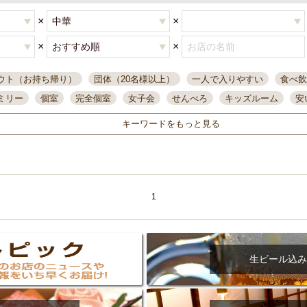
×
×
×
×
ウト（お持ち帰り）
団体（20名様以上）
一人で入りやすい
食べ飲
ミリー
個室
完全個室
女子会
せんべろ
キッズルーム
安
唄ライブ
サントリー
一人飲み
誕生日
大人数
飲み放題付き
キーワードをもっと見る
い飲み
コスパ最高
肉料理
模合
インスタ映え
座敷席
記
まで営業
半個室
ワイン
国際通り
生ビール込飲み放題
ステ
県産魚
焼鳥
忘年会コース
レモンサワー
観光客に人気
大
名
落ち着いた空間
4000円台コース
合コン
オリオンドラフト
1
本酒
鮮魚
大衆酒場
ノンアルコールビール
ウィスキー
テレ
ピザ
焼酎
カラオケ
デリバリー
寿司
クリスマス
和食
イ
県庁前駅周辺
大部屋40名
旭橋駅周辺
沖縄料理
スイーツ
生ビール込み
オリオン
海ぶどう
パスタ
民謡・生演奏
気軽に一杯
店内
アグー豚
プレミアムモルツ
貝づくし
燻製料理
美栄橋駅周辺