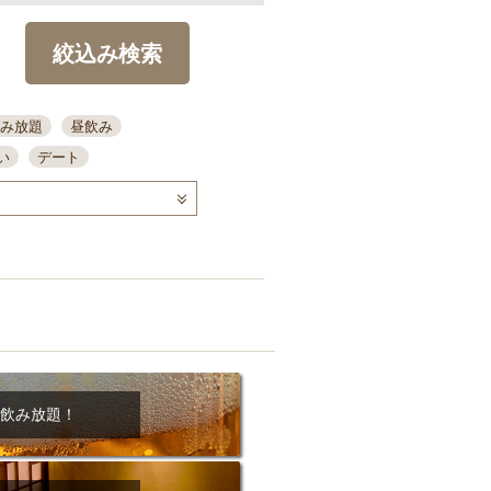
絞込み検索
み放題
昼飲み
い
デート
コース
ディナー
念日
泡盛
喫煙可
ーキ
歓迎会
宴会
部屋30名
カウンター
カクテル
送別会
ビ
飲み会
掘りごたつ
クーポン
結納・顔会わせ
飲み放題！
全面禁煙