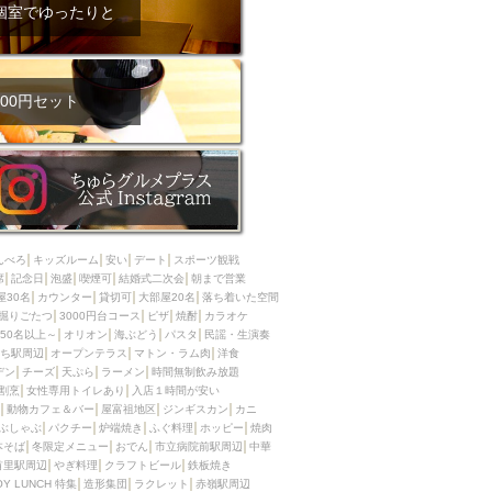
ム肉
洋食
個室でゆったりと
入店可
サプライズ
ーメン
時間無制飲み放題
コース
地中海料理
鍋
00円セット
入店１時間が安い
野菜巻き串
区
ジンギスカン
イタリアン
古島駅周辺
炉端焼き
ふぐ料理
んべろ
キッズルーム
安い
デート
スポーツ観戦
キング（ビュッフェ）
席
記念日
泡盛
喫煙可
結婚式二次会
朝まで営業
屋30名
カウンター
貸切可
大部屋20名
落ち着いた空間
限定メニュー
おでん
掘りごたつ
3000円台コース
ピザ
焼酎
カラオケ
50名以上～
オリオン
海ぶどう
パスタ
民謡・生演奏
牛串焼き
ち駅周辺
オープンテラス
マトン・ラム肉
洋食
駅周辺
やぎ料理
デン
チーズ
天ぷら
ラーメン
時間無制飲み放題
割烹
女性専用トイレあり
入店１時間が安い
駅周辺
小禄駅周辺
動物カフェ＆バー
屋富祖地区
ジンギスカン
カニ
ぶしゃぶ
パクチー
炉端焼き
ふぐ料理
ホッピー
焼肉
LUNCH 特集
造形集団
本そば
冬限定メニュー
おでん
市立病院前駅周辺
中華
首里駅周辺
やぎ料理
クラフトビール
鉄板焼き
OY LUNCH 特集
造形集団
ラクレット
赤嶺駅周辺