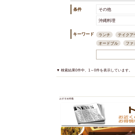
条件
キーワード
ランチ
テイクア
オードブル
ファ
スポーツ観戦
島
接待・会食
ちょ
結婚式二次会
朝
▼ 検索結果0件中、1～0件を表示しています。
夜10時以降入店可
貸切可
大部屋20
カード可
厳選日
おすすめ特集
3000円台コース
アサヒスーパードラ
大部屋50名以上～
ハッピーアワー