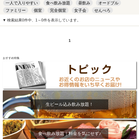
一人で入りやすい
食べ飲み放題
昼飲み
オードブル
ファミリー
個室
完全個室
女子会
せんべろ
キッズルーム
安い
デート
▼ 検索結果0件中、1～0件を表示しています。
1
おすすめ特集
生ビール込み飲み放題！
食べ飲み放題｜料金を気にせず♪