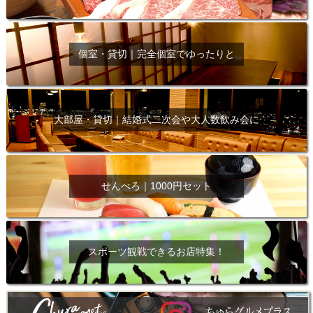
個室・貸切｜完全個室でゆったりと
大部屋・貸切｜結婚式二次会や大人数飲み会に
せんべろ｜1000円セット
スポーツ観戦できるお店特集！