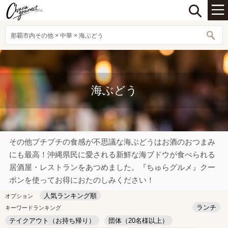
那覇市内その他 × 中華 × 海ぶどう
海ぶどう
その他プチプチの食感が不思議な海ぶどうはお酒のおつまみ
にも最高！沖縄県民に愛される新鮮な海ブドウが食べられる
居酒屋・レストランをあつめました。『ちゅらグルメ』クー
ポンを使ってお得におたのしみください！
人気ランキング順
オプション
ランチ
キーワードランキング
テイクアウト（お持ち帰り）
団体（20名様以上）