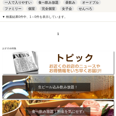
一人で入りやすい
食べ飲み放題
昼飲み
オードブル
ファミリー
個室
完全個室
女子会
せんべろ
キッズルーム
安い
デート
▼ 検索結果0件中、1～0件を表示しています。
1
おすすめ特集
生ビール込み飲み放題！
食べ飲み放題｜料金を気にせず♪