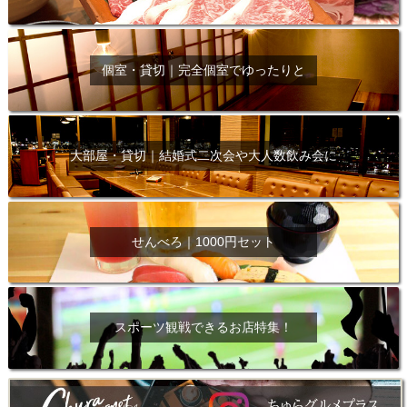
個室・貸切｜完全個室でゆったりと
大部屋・貸切｜結婚式二次会や大人数飲み会に
せんべろ｜1000円セット
スポーツ観戦できるお店特集！