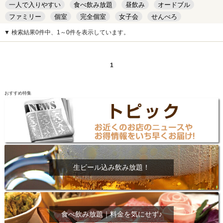
一人で入りやすい
食べ飲み放題
昼飲み
オードブル
ファミリー
個室
完全個室
女子会
せんべろ
キッズルーム
安い
デート
▼ 検索結果0件中、1～0件を表示しています。
1
おすすめ特集
生ビール込み飲み放題！
食べ飲み放題｜料金を気にせず♪