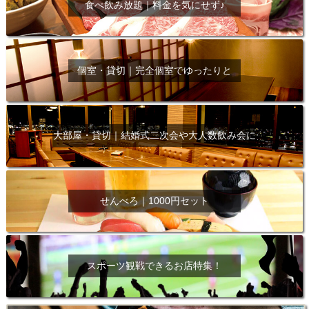
食べ飲み放題｜料金を気にせず♪
個室・貸切｜完全個室でゆったりと
大部屋・貸切｜結婚式二次会や大人数飲み会に
せんべろ｜1000円セット
スポーツ観戦できるお店特集！