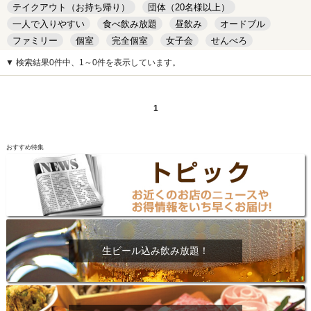
テイクアウト（お持ち帰り）
団体（20名様以上）
一人で入りやすい
食べ飲み放題
昼飲み
オードブル
ファミリー
個室
完全個室
女子会
せんべろ
キッズルーム
安い
デート
▼ 検索結果0件中、1～0件を表示しています。
1
おすすめ特集
生ビール込み飲み放題！