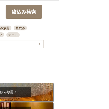
絞込み検索
み放題
昼飲み
い
デート
コース
ディナー
念日
泡盛
喫煙可
ーキ
歓迎会
宴会
部屋30名
カウンター
カクテル
送別会
ビ
飲み会
掘りごたつ
クーポン
結納・顔会わせ
飲み放題！
全面禁煙