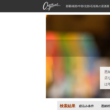
那覇/南部/中部/北部/石垣島の居酒
恩
店
は
検索結果
絞込み条件
恩納村