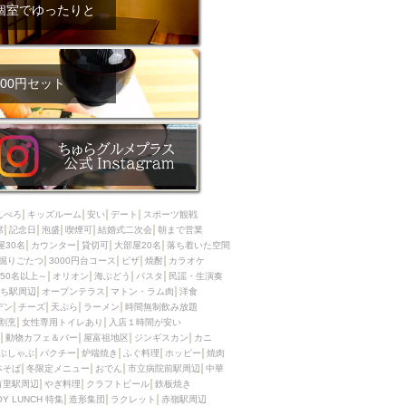
ム肉
洋食
個室でゆったりと
入店可
サプライズ
ーメン
時間無制飲み放題
コース
地中海料理
鍋
00円セット
入店１時間が安い
野菜巻き串
区
ジンギスカン
イタリアン
古島駅周辺
炉端焼き
ふぐ料理
んべろ
キッズルーム
安い
デート
スポーツ観戦
キング（ビュッフェ）
席
記念日
泡盛
喫煙可
結婚式二次会
朝まで営業
屋30名
カウンター
貸切可
大部屋20名
落ち着いた空間
限定メニュー
おでん
掘りごたつ
3000円台コース
ピザ
焼酎
カラオケ
50名以上～
オリオン
海ぶどう
パスタ
民謡・生演奏
牛串焼き
ち駅周辺
オープンテラス
マトン・ラム肉
洋食
駅周辺
やぎ料理
デン
チーズ
天ぷら
ラーメン
時間無制飲み放題
割烹
女性専用トイレあり
入店１時間が安い
駅周辺
小禄駅周辺
動物カフェ＆バー
屋富祖地区
ジンギスカン
カニ
ぶしゃぶ
パクチー
炉端焼き
ふぐ料理
ホッピー
焼肉
LUNCH 特集
造形集団
本そば
冬限定メニュー
おでん
市立病院前駅周辺
中華
首里駅周辺
やぎ料理
クラフトビール
鉄板焼き
OY LUNCH 特集
造形集団
ラクレット
赤嶺駅周辺