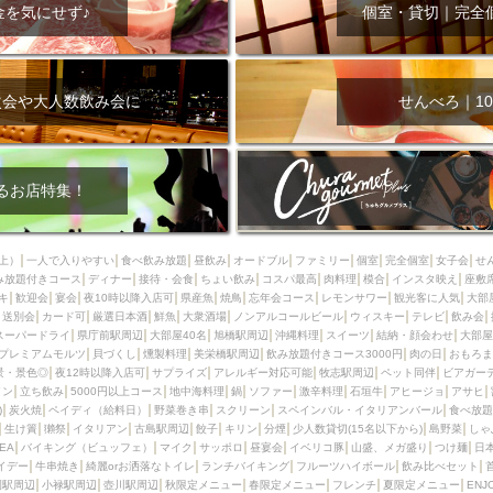
000円
肉の日
おもろまち駅周辺
オープンテラス
マトン・ラ
金を気にせず♪
個室・貸切｜完全
エビ
カレー
チャージ無し
牡蠣
夜景・景色◎
夜12時以降
牧志駅周辺
ペット同伴
ビアガーデン
チーズ
天ぷら
ラ
スメ
沖縄そば
串揚げ
バレンタイン
立ち飲み
5000円以上
次会や大人数飲み会に
せんべろ｜10
理
石垣牛
アヒージョ
アサヒ
割烹
女性専用トイレあり
スペシャルディナー
ホルモン(もつ)
炭火焼
ペイディ（給料日）
インバル・イタリアンバール
食べ放題
動物カフェ＆バー
屋富祖地
るお店特集！
ジビエ
安里駅周辺
アジア・エスニック
熱燗
生け簀
獺祭
分煙
少人数貸切(15名以下から)
島野菜
しゃぶしゃぶ
パクチー
上）
一人で入りやすい
食べ飲み放題
昼飲み
オードブル
ファミリー
個室
完全個室
女子会
せ
み放題付きコース
電気ブラン
ディナー
エビスビール
接待・会食
ちょい飲み
ウェディング
コスパ最高
肉料理
58KACHA-SEA
模合
インスタ映え
バイ
座敷
キ
歓迎会
宴会
夜10時以降入店可
県産魚
焼鳥
忘年会コース
レモンサワー
観光客に人気
大部
昼宴会
イベリコ豚
山盛、メガ盛り
つけ麺
日本そば
冬
送別会
カード可
厳選日本酒
鮮魚
大衆酒場
ノンアルコールビール
ウィスキー
テレビ
飲み会
スーパードライ
県庁前駅周辺
大部屋40名
旭橋駅周辺
沖縄料理
スイーツ
結納・顔会わせ
大部屋
中華
お好み焼き・もんじゃ
オーガニック
プレミアムフライデー
プレミアムモルツ
貝づくし
燻製料理
美栄橋駅周辺
飲み放題付きコース3000円
肉の日
おもろま
レ
ランチバイキング
フルーツハイボール
飲み比べセット
首里
景・景色◎
夜12時以降入店可
サプライズ
アレルギー対応可能
牧志駅周辺
ペット同伴
ビアガー
イン
立ち飲み
5000円以上コース
地中海料理
鍋
ソファー
激辛料理
石垣牛
アヒージョ
アサヒ
鉄板焼き
幹事様特典
おばんざい
チーズタッカルビ
奥武山公園
)
炭火焼
ペイディ（給料日）
野菜巻き串
スクリーン
スペインバル・イタリアンバール
食べ放題
生け簀
獺祭
イタリアン
古島駅周辺
餃子
キリン
分煙
少人数貸切(15名以下から)
島野菜
しゃ
定メニュー
春限定メニュー
フレンチ
夏限定メニュー
ENJOY 
SEA
バイキング（ビュッフェ）
マイク
サッポロ
昼宴会
イベリコ豚
山盛、メガ盛り
つけ麺
日
駅周辺
シードル
那覇空港駅周辺
儀保駅周辺
イデー
牛串焼き
綺麗orお洒落なトイレ
ランチバイキング
フルーツハイボール
飲み比べセット
園駅周辺
小禄駅周辺
壺川駅周辺
秋限定メニュー
春限定メニュー
フレンチ
夏限定メニュー
ENJ