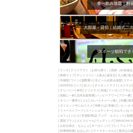
飲み放題付きコース3
食べ飲み放題｜料
キリン一番搾り
アレルギー対応可能
ダイエット中におス
大部屋・貸切｜結婚式二
ソファー
激辛料
ファーストフード
スクリーン
スペ
スポーツ観戦でき
カニ
カフェ
餃子
キリン
ランチ
テイクアウト（お持ち帰り）
団体（20名様以
島唄ライブ
サントリー
一人飲み
ホッピー
誕生日
大人数
焼肉
飲
半個室
ワイン
国際通り
生ビール込飲み放題
ステー
マイク
サッポロ
4000円台コース
合コン
オリオンドラフト
カクテル
デリバリー
寿司
クリスマス
和食
クーポン
アサヒ
市立病院前駅周辺
気軽に一杯
店内全面禁煙
ハッピーアワー
アグー豚
綺麗orお洒落なトイ
キリン一番搾り
エビ
カレー
チャージ無し
牡蠣
夜
ダイエット中におススメ
沖縄そば
串揚げ
バレンタ
クラフトビール
ファーストフード
スペシャルディナー
ホルモン(もつ
カフェ
ジビエ
安里駅周辺
アジア・エスニック
熱燗
壺川駅周辺
秋限
電気ブラン
エビスビール
ウェディング
58KACHA-
ラクレット
赤嶺
お好み焼き・もんじゃ
オーガニック
プレミアムフラ
幹事様特典
おばんざい
チーズタッカルビ
奥武山公