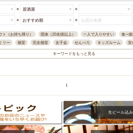
×
×
×
×
ウト（お持ち帰り）
団体（20名様以上）
一人で入りやすい
食べ飲
ミリー
個室
完全個室
女子会
せんべろ
キッズルーム
安
唄ライブ
サントリー
一人飲み
誕生日
大人数
飲み放題付き
キーワードをもっと見る
い飲み
コスパ最高
肉料理
模合
インスタ映え
座敷席
記
まで営業
半個室
ワイン
国際通り
生ビール込飲み放題
ステ
県産魚
焼鳥
忘年会コース
レモンサワー
観光客に人気
大
名
落ち着いた空間
4000円台コース
合コン
オリオンドラフト
1
本酒
鮮魚
大衆酒場
ノンアルコールビール
ウィスキー
テレ
ピザ
焼酎
カラオケ
デリバリー
寿司
クリスマス
和食
イ
県庁前駅周辺
大部屋40名
旭橋駅周辺
沖縄料理
スイーツ
生ビール込み
オリオン
海ぶどう
パスタ
民謡・生演奏
気軽に一杯
店内
アグー豚
プレミアムモルツ
貝づくし
燻製料理
美栄橋駅周辺