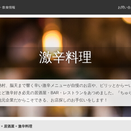
屋・飲食情報
お問い合
激辛料理
納村、脳天まで響く辛い激辛メニューが自慢のお店や、ピリッとからー
など激辛好き必見の居酒屋・BAR・レストランをあつめました。『ちゅ
地元企業だからこそできる、お店探しのお手伝いをします！
×
居酒屋
×
激辛料理