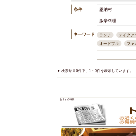
条件
キーワード
ランチ
テイクア
オードブル
ファ
スポーツ観戦
島
接待・会食
ちょ
結婚式二次会
朝
▼ 検索結果0件中、1～0件を表示しています。
夜10時以降入店可
貸切可
大部屋20
カード可
厳選日
おすすめ特集
3000円台コース
アサヒスーパードラ
大部屋50名以上～
ハッピーアワー