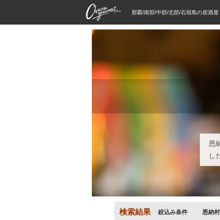
那覇/南部/中部/北部/石垣島の居酒
恩
し
検索結果
絞込み条件
恩納村