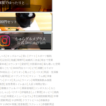
ム肉
洋食
個室でゆったりと
入店可
サプライズ
ーメン
時間無制飲み放題
コース
地中海料理
鍋
00円セット
入店１時間が安い
野菜巻き串
区
ジンギスカン
イタリアン
古島駅周辺
炉端焼き
ふぐ料理
んべろ
キッズルーム
安い
デート
スポーツ観戦
キング（ビュッフェ）
席
記念日
泡盛
喫煙可
結婚式二次会
朝まで営業
屋30名
カウンター
貸切可
大部屋20名
落ち着いた空間
限定メニュー
おでん
掘りごたつ
3000円台コース
ピザ
焼酎
カラオケ
50名以上～
オリオン
海ぶどう
パスタ
民謡・生演奏
牛串焼き
ち駅周辺
オープンテラス
マトン・ラム肉
洋食
駅周辺
やぎ料理
デン
チーズ
天ぷら
ラーメン
時間無制飲み放題
割烹
女性専用トイレあり
入店１時間が安い
駅周辺
小禄駅周辺
動物カフェ＆バー
屋富祖地区
ジンギスカン
カニ
ぶしゃぶ
パクチー
炉端焼き
ふぐ料理
ホッピー
焼肉
LUNCH 特集
造形集団
本そば
冬限定メニュー
おでん
市立病院前駅周辺
中華
首里駅周辺
やぎ料理
クラフトビール
鉄板焼き
OY LUNCH 特集
造形集団
ラクレット
赤嶺駅周辺