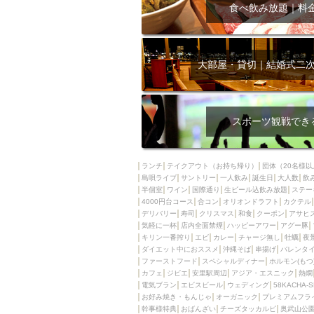
飲み放題付きコース3
食べ飲み放題｜料
キリン一番搾り
アレルギー対応可能
ダイエット中におス
大部屋・貸切｜結婚式二
ソファー
激辛料
ファーストフード
スクリーン
スペ
スポーツ観戦でき
カニ
カフェ
餃子
キリン
ランチ
テイクアウト（お持ち帰り）
団体（20名様以
島唄ライブ
サントリー
一人飲み
ホッピー
誕生日
大人数
焼肉
飲
半個室
ワイン
国際通り
生ビール込飲み放題
ステー
マイク
サッポロ
4000円台コース
合コン
オリオンドラフト
カクテル
デリバリー
寿司
クリスマス
和食
クーポン
アサヒ
市立病院前駅周辺
気軽に一杯
店内全面禁煙
ハッピーアワー
アグー豚
綺麗orお洒落なトイ
キリン一番搾り
エビ
カレー
チャージ無し
牡蠣
夜
ダイエット中におススメ
沖縄そば
串揚げ
バレンタ
クラフトビール
ファーストフード
スペシャルディナー
ホルモン(もつ
カフェ
ジビエ
安里駅周辺
アジア・エスニック
熱燗
壺川駅周辺
秋限
電気ブラン
エビスビール
ウェディング
58KACHA-
ラクレット
赤嶺
お好み焼き・もんじゃ
オーガニック
プレミアムフラ
幹事様特典
おばんざい
チーズタッカルビ
奥武山公