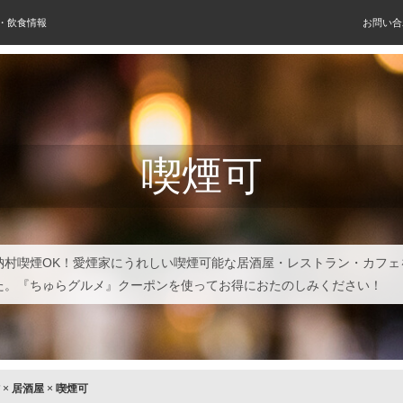
屋・飲食情報
お問い合
喫煙可
納村喫煙OK！愛煙家にうれしい喫煙可能な居酒屋・レストラン・カフェ
た。『ちゅらグルメ』クーポンを使ってお得におたのしみください！
×
居酒屋
×
喫煙可