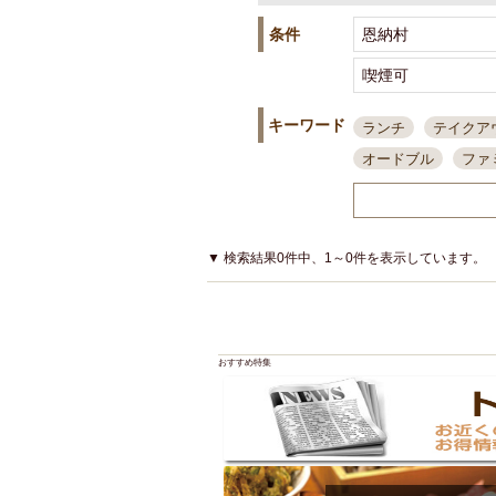
条件
キーワード
ランチ
テイクア
オードブル
ファ
スポーツ観戦
島
接待・会食
ちょ
結婚式二次会
朝
▼ 検索結果0件中、1～0件を表示しています。
夜10時以降入店可
貸切可
大部屋20
カード可
厳選日
おすすめ特集
3000円台コース
アサヒスーパードラ
大部屋50名以上～
ハッピーアワー