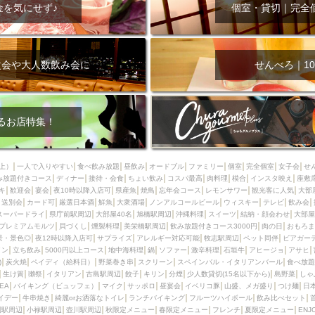
000円
肉の日
おもろまち駅周辺
オープンテラス
マトン・ラ
金を気にせず♪
個室・貸切｜完全
エビ
カレー
チャージ無し
牡蠣
夜景・景色◎
夜12時以降
牧志駅周辺
ペット同伴
ビアガーデン
チーズ
天ぷら
ラ
スメ
沖縄そば
串揚げ
バレンタイン
立ち飲み
5000円以上
次会や大人数飲み会に
せんべろ｜10
理
石垣牛
アヒージョ
アサヒ
割烹
女性専用トイレあり
スペシャルディナー
ホルモン(もつ)
炭火焼
ペイディ（給料日）
インバル・イタリアンバール
食べ放題
動物カフェ＆バー
屋富祖地
るお店特集！
ジビエ
安里駅周辺
アジア・エスニック
熱燗
生け簀
獺祭
分煙
少人数貸切(15名以下から)
島野菜
しゃぶしゃぶ
パクチー
上）
一人で入りやすい
食べ飲み放題
昼飲み
オードブル
ファミリー
個室
完全個室
女子会
せ
み放題付きコース
電気ブラン
ディナー
エビスビール
接待・会食
ちょい飲み
ウェディング
コスパ最高
肉料理
58KACHA-SEA
模合
インスタ映え
バイ
座敷
キ
歓迎会
宴会
夜10時以降入店可
県産魚
焼鳥
忘年会コース
レモンサワー
観光客に人気
大部
昼宴会
イベリコ豚
山盛、メガ盛り
つけ麺
日本そば
冬
送別会
カード可
厳選日本酒
鮮魚
大衆酒場
ノンアルコールビール
ウィスキー
テレビ
飲み会
スーパードライ
県庁前駅周辺
大部屋40名
旭橋駅周辺
沖縄料理
スイーツ
結納・顔会わせ
大部屋
中華
お好み焼き・もんじゃ
オーガニック
プレミアムフライデー
プレミアムモルツ
貝づくし
燻製料理
美栄橋駅周辺
飲み放題付きコース3000円
肉の日
おもろま
レ
ランチバイキング
フルーツハイボール
飲み比べセット
首里
景・景色◎
夜12時以降入店可
サプライズ
アレルギー対応可能
牧志駅周辺
ペット同伴
ビアガー
イン
立ち飲み
5000円以上コース
地中海料理
鍋
ソファー
激辛料理
石垣牛
アヒージョ
アサヒ
鉄板焼き
幹事様特典
おばんざい
チーズタッカルビ
奥武山公園
)
炭火焼
ペイディ（給料日）
野菜巻き串
スクリーン
スペインバル・イタリアンバール
食べ放題
生け簀
獺祭
イタリアン
古島駅周辺
餃子
キリン
分煙
少人数貸切(15名以下から)
島野菜
しゃ
定メニュー
春限定メニュー
フレンチ
夏限定メニュー
ENJOY 
SEA
バイキング（ビュッフェ）
マイク
サッポロ
昼宴会
イベリコ豚
山盛、メガ盛り
つけ麺
日
駅周辺
シードル
那覇空港駅周辺
儀保駅周辺
イデー
牛串焼き
綺麗orお洒落なトイレ
ランチバイキング
フルーツハイボール
飲み比べセット
園駅周辺
小禄駅周辺
壺川駅周辺
秋限定メニュー
春限定メニュー
フレンチ
夏限定メニュー
ENJ