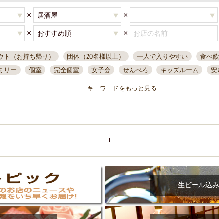
×
×
×
×
ウト（お持ち帰り）
団体（20名様以上）
一人で入りやすい
食べ飲
ミリー
個室
完全個室
女子会
せんべろ
キッズルーム
安
唄ライブ
サントリー
一人飲み
誕生日
大人数
飲み放題付き
キーワードをもっと見る
い飲み
コスパ最高
肉料理
模合
インスタ映え
座敷席
記
まで営業
半個室
ワイン
国際通り
生ビール込飲み放題
ステ
県産魚
焼鳥
忘年会コース
レモンサワー
観光客に人気
大
名
落ち着いた空間
4000円台コース
合コン
オリオンドラフト
1
本酒
鮮魚
大衆酒場
ノンアルコールビール
ウィスキー
テレ
ピザ
焼酎
カラオケ
デリバリー
寿司
クリスマス
和食
イ
県庁前駅周辺
大部屋40名
旭橋駅周辺
沖縄料理
スイーツ
生ビール込み
オリオン
海ぶどう
パスタ
民謡・生演奏
気軽に一杯
店内
アグー豚
プレミアムモルツ
貝づくし
燻製料理
美栄橋駅周辺