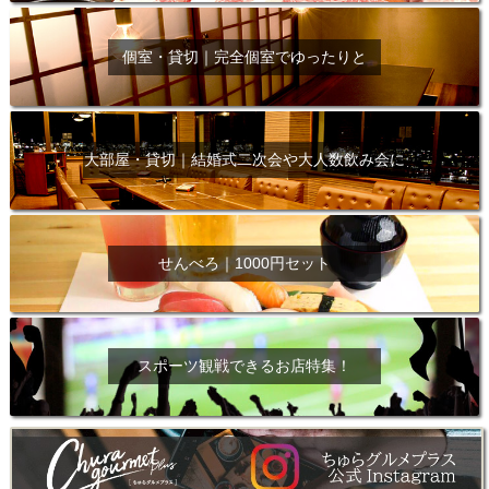
個室・貸切｜完全個室でゆったりと
大部屋・貸切｜結婚式二次会や大人数飲み会に
せんべろ｜1000円セット
スポーツ観戦できるお店特集！