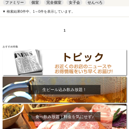
ファミリー
個室
完全個室
女子会
せんべろ
キッズルーム
安い
デート
▼ 検索結果0件中、1～0件を表示しています。
1
おすすめ特集
生ビール込み飲み放題！
食べ飲み放題｜料金を気にせず♪