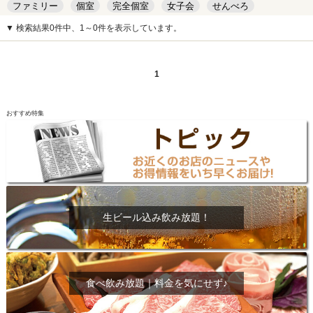
ファミリー
個室
完全個室
女子会
せんべろ
キッズルーム
安い
デート
▼ 検索結果0件中、1～0件を表示しています。
1
おすすめ特集
生ビール込み飲み放題！
食べ飲み放題｜料金を気にせず♪