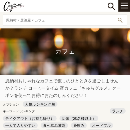
恩納村 × 居酒屋 × カフェ
カフェ
恩納村おしゃれなカフェで癒しのひとときを過ごしません
か？ランチ コーヒータイム 夜カフェ『ちゅらグルメ』クー
ポンを使ってお得におたのしみください！
人気ランキング順
オプション
ランチ
キーワードランキング
テイクアウト（お持ち帰り）
団体（20名様以上）
一人で入りやすい
食べ飲み放題
昼飲み
オードブル