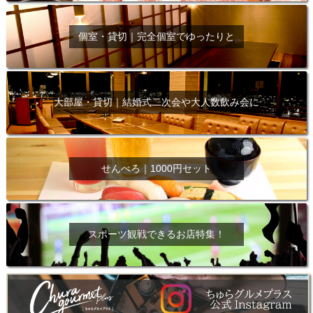
個室・貸切｜完全個室でゆったりと
大部屋・貸切｜結婚式二次会や大人数飲み会に
せんべろ｜1000円セット
スポーツ観戦できるお店特集！