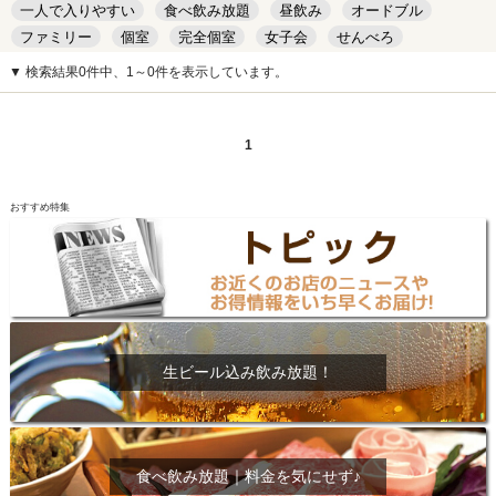
一人で入りやすい
食べ飲み放題
昼飲み
オードブル
ファミリー
個室
完全個室
女子会
せんべろ
キッズルーム
安い
デート
▼ 検索結果0件中、1～0件を表示しています。
1
おすすめ特集
生ビール込み飲み放題！
食べ飲み放題｜料金を気にせず♪