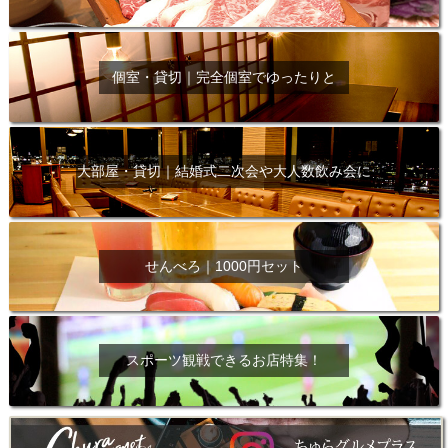
個室・貸切｜完全個室でゆったりと
大部屋・貸切｜結婚式二次会や大人数飲み会に
せんべろ｜1000円セット
スポーツ観戦できるお店特集！