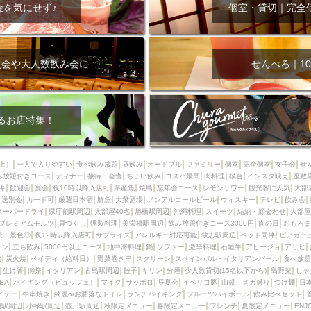
000円
肉の日
おもろまち駅周辺
オープンテラス
マトン・ラ
金を気にせず♪
個室・貸切｜完全
エビ
カレー
チャージ無し
牡蠣
夜景・景色◎
夜12時以降
牧志駅周辺
ペット同伴
ビアガーデン
チーズ
天ぷら
ラ
スメ
沖縄そば
串揚げ
バレンタイン
立ち飲み
5000円以上
次会や大人数飲み会に
せんべろ｜10
理
石垣牛
アヒージョ
アサヒ
割烹
女性専用トイレあり
スペシャルディナー
ホルモン(もつ)
炭火焼
ペイディ（給料日）
インバル・イタリアンバール
食べ放題
動物カフェ＆バー
屋富祖地
るお店特集！
ジビエ
安里駅周辺
アジア・エスニック
熱燗
生け簀
獺祭
分煙
少人数貸切(15名以下から)
島野菜
しゃぶしゃぶ
パクチー
上）
一人で入りやすい
食べ飲み放題
昼飲み
オードブル
ファミリー
個室
完全個室
女子会
せ
み放題付きコース
電気ブラン
ディナー
エビスビール
接待・会食
ちょい飲み
ウェディング
コスパ最高
肉料理
58KACHA-SEA
模合
インスタ映え
バイ
座敷
キ
歓迎会
宴会
夜10時以降入店可
県産魚
焼鳥
忘年会コース
レモンサワー
観光客に人気
大部
昼宴会
イベリコ豚
山盛、メガ盛り
つけ麺
日本そば
冬
送別会
カード可
厳選日本酒
鮮魚
大衆酒場
ノンアルコールビール
ウィスキー
テレビ
飲み会
スーパードライ
県庁前駅周辺
大部屋40名
旭橋駅周辺
沖縄料理
スイーツ
結納・顔会わせ
大部屋
中華
お好み焼き・もんじゃ
オーガニック
プレミアムフライデー
プレミアムモルツ
貝づくし
燻製料理
美栄橋駅周辺
飲み放題付きコース3000円
肉の日
おもろま
レ
ランチバイキング
フルーツハイボール
飲み比べセット
首里
景・景色◎
夜12時以降入店可
サプライズ
アレルギー対応可能
牧志駅周辺
ペット同伴
ビアガー
イン
立ち飲み
5000円以上コース
地中海料理
鍋
ソファー
激辛料理
石垣牛
アヒージョ
アサヒ
鉄板焼き
幹事様特典
おばんざい
チーズタッカルビ
奥武山公園
)
炭火焼
ペイディ（給料日）
野菜巻き串
スクリーン
スペインバル・イタリアンバール
食べ放題
生け簀
獺祭
イタリアン
古島駅周辺
餃子
キリン
分煙
少人数貸切(15名以下から)
島野菜
しゃ
定メニュー
春限定メニュー
フレンチ
夏限定メニュー
ENJOY 
SEA
バイキング（ビュッフェ）
マイク
サッポロ
昼宴会
イベリコ豚
山盛、メガ盛り
つけ麺
日
駅周辺
シードル
那覇空港駅周辺
儀保駅周辺
イデー
牛串焼き
綺麗orお洒落なトイレ
ランチバイキング
フルーツハイボール
飲み比べセット
園駅周辺
小禄駅周辺
壺川駅周辺
秋限定メニュー
春限定メニュー
フレンチ
夏限定メニュー
ENJ