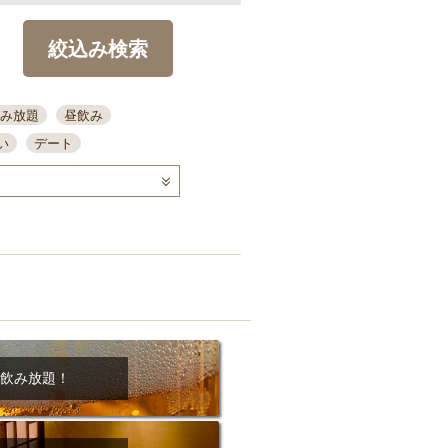
絞込み検索
み放題
昼飲み
い
デート
コース
ディナー
念日
泡盛
喫煙可
ーキ
歓迎会
宴会
部屋30名
カウンター
カクテル
送別会
ビ
飲み会
掘りごたつ
クーポン
結納・顔会わせ
飲み放題！
全面禁煙