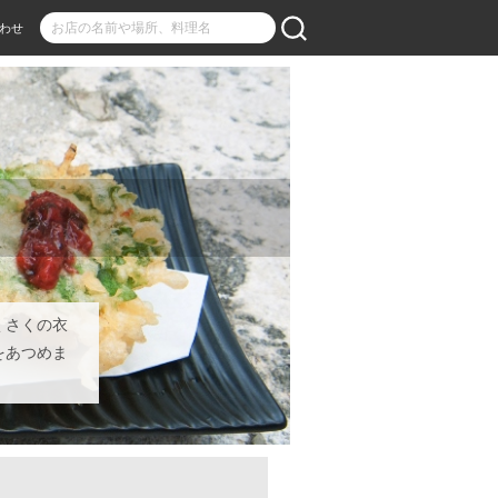
わせ
くさくの衣
をあつめま