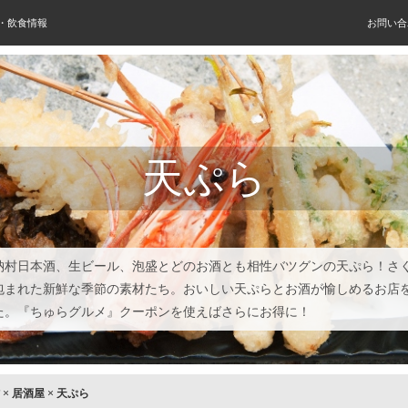
屋・飲食情報
お問い合
天ぷら
納村日本酒、生ビール、泡盛とどのお酒とも相性バツグンの天ぷら！さ
包まれた新鮮な季節の素材たち。おいしい天ぷらとお酒が愉しめるお店
た。『ちゅらグルメ』クーポンを使えばさらにお得に！
×
居酒屋
×
天ぷら