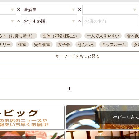
×
×
×
×
ウト（お持ち帰り）
団体（20名様以上）
一人で入りやすい
食べ飲
ミリー
個室
完全個室
女子会
せんべろ
キッズルーム
安
唄ライブ
サントリー
一人飲み
誕生日
大人数
飲み放題付き
キーワードをもっと見る
い飲み
コスパ最高
肉料理
模合
インスタ映え
座敷席
記
まで営業
半個室
ワイン
国際通り
生ビール込飲み放題
ステ
県産魚
焼鳥
忘年会コース
レモンサワー
観光客に人気
大
名
落ち着いた空間
4000円台コース
合コン
オリオンドラフト
1
本酒
鮮魚
大衆酒場
ノンアルコールビール
ウィスキー
テレ
ピザ
焼酎
カラオケ
デリバリー
寿司
クリスマス
和食
イ
県庁前駅周辺
大部屋40名
旭橋駅周辺
沖縄料理
スイーツ
生ビール込み
オリオン
海ぶどう
パスタ
民謡・生演奏
気軽に一杯
店内
アグー豚
プレミアムモルツ
貝づくし
燻製料理
美栄橋駅周辺