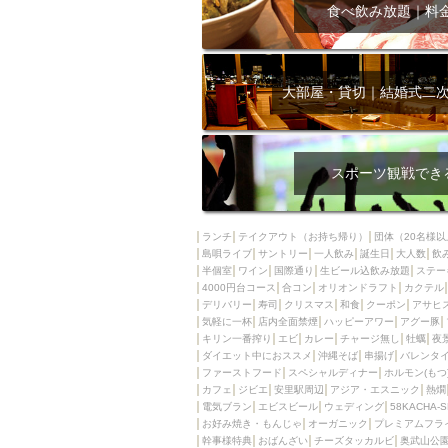
飲み放題付きコース3
食べ飲み放題｜料
キリン一番搾り
アレルギー対応可能
ダイエット中におス
大部屋・貸切｜結婚式二
ソファー
激辛料
ファーストフード
スクリーン
スペ
スポーツ観戦でき
カニ
カフェ
餃子
キリン
ランチ
テイクアウト（お持ち帰り）
団体（20名様以
島唄ライブ
サントリー
一人飲み
ホッピー
誕生日
大人数
焼肉
飲
半個室
ワイン
国際通り
生ビール込飲み放題
ステー
マイク
サッポロ
4000円台コース
合コン
オリオンドラフト
カクテル
デリバリー
寿司
クリスマス
和食
クーポン
アサヒ
市立病院前駅周辺
気軽に一杯
店内全面禁煙
ハッピーアワー
アグー豚
綺麗orお洒落なトイ
キリン一番搾り
エビ
カレー
チャージ無し
牡蠣
夜
ダイエット中におススメ
沖縄そば
串揚げ
バレンタ
クラフトビール
ファーストフード
スペシャルディナー
ホルモン(もつ
カフェ
ジビエ
安里駅周辺
アジア・エスニック
熱燗
壺川駅周辺
秋限
電気ブラン
エビスビール
ウェディング
58KACHA-
ラクレット
赤嶺
お好み焼き・もんじゃ
オーガニック
プレミアムフラ
幹事様特典
おばんざい
チーズタッカルビ
奥武山公