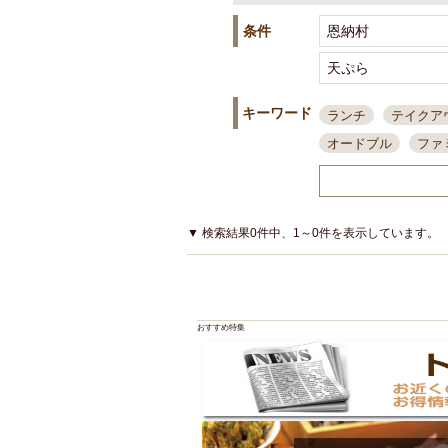
条件
キーワード
ランチ
テイクア
オードブル
ファ
スポーツ観戦
島
接待・会食
ちょ
結婚式二次会
朝
▼ 検索結果0件中、1～0件を表示しています。
夜10時以降入店可
貸切可
大部屋20
カード可
厳選日
おすすめ特集
3000円台コース
アサヒスーパードラ
大部屋50名以上～
ハッピーアワー