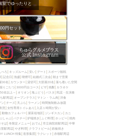
ム肉
洋食
個室でゆったりと
入店可
サプライズ
ーメン
時間無制飲み放題
コース
地中海料理
鍋
00円セット
入店１時間が安い
野菜巻き串
区
ジンギスカン
イタリアン
古島駅周辺
炉端焼き
ふぐ料理
んべろ
キッズルーム
安い
デート
スポーツ観戦
キング（ビュッフェ）
席
記念日
泡盛
喫煙可
結婚式二次会
朝まで営業
屋30名
カウンター
貸切可
大部屋20名
落ち着いた空間
限定メニュー
おでん
掘りごたつ
3000円台コース
ピザ
焼酎
カラオケ
50名以上～
オリオン
海ぶどう
パスタ
民謡・生演奏
牛串焼き
ち駅周辺
オープンテラス
マトン・ラム肉
洋食
駅周辺
やぎ料理
デン
チーズ
天ぷら
ラーメン
時間無制飲み放題
割烹
女性専用トイレあり
入店１時間が安い
駅周辺
小禄駅周辺
動物カフェ＆バー
屋富祖地区
ジンギスカン
カニ
ぶしゃぶ
パクチー
炉端焼き
ふぐ料理
ホッピー
焼肉
LUNCH 特集
造形集団
本そば
冬限定メニュー
おでん
市立病院前駅周辺
中華
首里駅周辺
やぎ料理
クラフトビール
鉄板焼き
OY LUNCH 特集
造形集団
ラクレット
赤嶺駅周辺