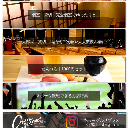
個室・貸切｜完全個室でゆったりと
大部屋・貸切｜結婚式二次会や大人数飲み会に
せんべろ｜1000円セット
スポーツ観戦できるお店特集！