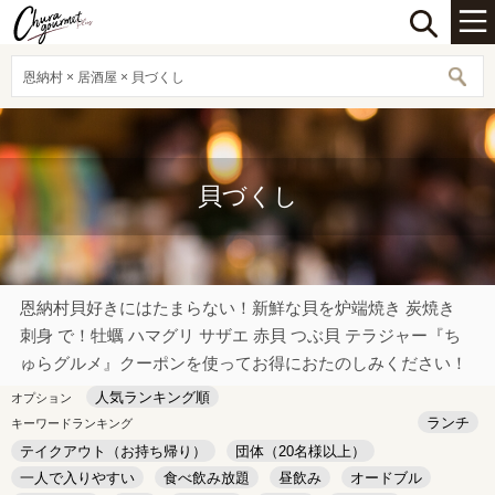
恩納村 × 居酒屋 × 貝づくし
貝づくし
恩納村貝好きにはたまらない！新鮮な貝を炉端焼き 炭焼き
刺身 で！牡蠣 ハマグリ サザエ 赤貝 つぶ貝 テラジャー『ち
ゅらグルメ』クーポンを使ってお得におたのしみください！
人気ランキング順
オプション
ランチ
キーワードランキング
テイクアウト（お持ち帰り）
団体（20名様以上）
一人で入りやすい
食べ飲み放題
昼飲み
オードブル