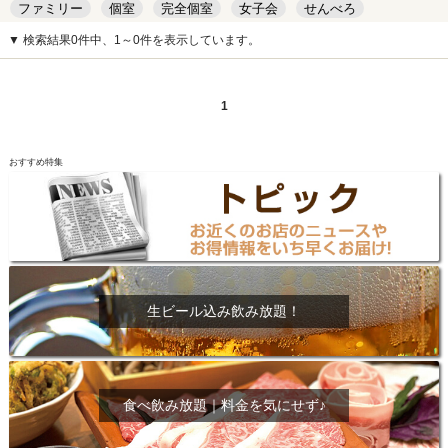
ファミリー
個室
完全個室
女子会
せんべろ
キッズルーム
安い
デート
▼ 検索結果0件中、1～0件を表示しています。
1
おすすめ特集
生ビール込み飲み放題！
食べ飲み放題｜料金を気にせず♪