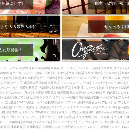
000円
肉の日
おもろまち駅周辺
オープンテラス
マトン・ラ
金を気にせず♪
個室・貸切｜完全
エビ
カレー
チャージ無し
牡蠣
夜景・景色◎
夜12時以降
牧志駅周辺
ペット同伴
ビアガーデン
チーズ
天ぷら
ラ
スメ
沖縄そば
串揚げ
バレンタイン
立ち飲み
5000円以上
次会や大人数飲み会に
せんべろ｜10
理
石垣牛
アヒージョ
アサヒ
割烹
女性専用トイレあり
スペシャルディナー
ホルモン(もつ)
炭火焼
ペイディ（給料日）
インバル・イタリアンバール
食べ放題
動物カフェ＆バー
屋富祖地
るお店特集！
ジビエ
安里駅周辺
アジア・エスニック
熱燗
生け簀
獺祭
分煙
少人数貸切(15名以下から)
島野菜
しゃぶしゃぶ
パクチー
上）
一人で入りやすい
食べ飲み放題
昼飲み
オードブル
ファミリー
個室
完全個室
女子会
せ
み放題付きコース
電気ブラン
ディナー
エビスビール
接待・会食
ちょい飲み
ウェディング
コスパ最高
肉料理
58KACHA-SEA
模合
インスタ映え
バイ
座敷
キ
歓迎会
宴会
夜10時以降入店可
県産魚
焼鳥
忘年会コース
レモンサワー
観光客に人気
大部
昼宴会
イベリコ豚
山盛、メガ盛り
つけ麺
日本そば
冬
送別会
カード可
厳選日本酒
鮮魚
大衆酒場
ノンアルコールビール
ウィスキー
テレビ
飲み会
スーパードライ
県庁前駅周辺
大部屋40名
旭橋駅周辺
沖縄料理
スイーツ
結納・顔会わせ
大部屋
中華
お好み焼き・もんじゃ
オーガニック
プレミアムフライデー
プレミアムモルツ
貝づくし
燻製料理
美栄橋駅周辺
飲み放題付きコース3000円
肉の日
おもろま
レ
ランチバイキング
フルーツハイボール
飲み比べセット
首里
景・景色◎
夜12時以降入店可
サプライズ
アレルギー対応可能
牧志駅周辺
ペット同伴
ビアガー
イン
立ち飲み
5000円以上コース
地中海料理
鍋
ソファー
激辛料理
石垣牛
アヒージョ
アサヒ
鉄板焼き
幹事様特典
おばんざい
チーズタッカルビ
奥武山公園
)
炭火焼
ペイディ（給料日）
野菜巻き串
スクリーン
スペインバル・イタリアンバール
食べ放題
生け簀
獺祭
イタリアン
古島駅周辺
餃子
キリン
分煙
少人数貸切(15名以下から)
島野菜
しゃ
定メニュー
春限定メニュー
フレンチ
夏限定メニュー
ENJOY 
SEA
バイキング（ビュッフェ）
マイク
サッポロ
昼宴会
イベリコ豚
山盛、メガ盛り
つけ麺
日
駅周辺
シードル
那覇空港駅周辺
儀保駅周辺
イデー
牛串焼き
綺麗orお洒落なトイレ
ランチバイキング
フルーツハイボール
飲み比べセット
園駅周辺
小禄駅周辺
壺川駅周辺
秋限定メニュー
春限定メニュー
フレンチ
夏限定メニュー
ENJ