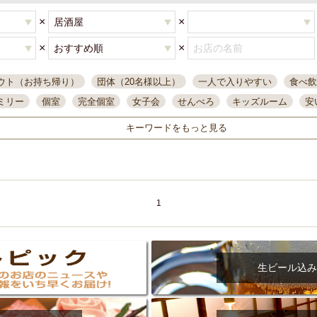
×
×
×
×
ウト（お持ち帰り）
団体（20名様以上）
一人で入りやすい
食べ飲
ミリー
個室
完全個室
女子会
せんべろ
キッズルーム
安
唄ライブ
サントリー
一人飲み
誕生日
大人数
飲み放題付き
キーワードをもっと見る
い飲み
コスパ最高
肉料理
模合
インスタ映え
座敷席
記
まで営業
半個室
ワイン
国際通り
生ビール込飲み放題
ステ
県産魚
焼鳥
忘年会コース
レモンサワー
観光客に人気
大
名
落ち着いた空間
4000円台コース
合コン
オリオンドラフト
1
本酒
鮮魚
大衆酒場
ノンアルコールビール
ウィスキー
テレ
ピザ
焼酎
カラオケ
デリバリー
寿司
クリスマス
和食
イ
県庁前駅周辺
大部屋40名
旭橋駅周辺
沖縄料理
スイーツ
生ビール込み
オリオン
海ぶどう
パスタ
民謡・生演奏
気軽に一杯
店内
アグー豚
プレミアムモルツ
貝づくし
燻製料理
美栄橋駅周辺