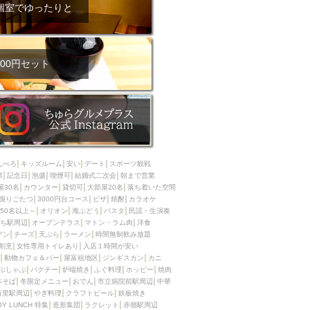
ム肉
洋食
個室でゆったりと
入店可
サプライズ
ーメン
時間無制飲み放題
コース
地中海料理
鍋
00円セット
入店１時間が安い
野菜巻き串
区
ジンギスカン
イタリアン
古島駅周辺
炉端焼き
ふぐ料理
んべろ
キッズルーム
安い
デート
スポーツ観戦
キング（ビュッフェ）
席
記念日
泡盛
喫煙可
結婚式二次会
朝まで営業
屋30名
カウンター
貸切可
大部屋20名
落ち着いた空間
限定メニュー
おでん
掘りごたつ
3000円台コース
ピザ
焼酎
カラオケ
50名以上～
オリオン
海ぶどう
パスタ
民謡・生演奏
牛串焼き
ち駅周辺
オープンテラス
マトン・ラム肉
洋食
駅周辺
やぎ料理
デン
チーズ
天ぷら
ラーメン
時間無制飲み放題
割烹
女性専用トイレあり
入店１時間が安い
駅周辺
小禄駅周辺
動物カフェ＆バー
屋富祖地区
ジンギスカン
カニ
ぶしゃぶ
パクチー
炉端焼き
ふぐ料理
ホッピー
焼肉
LUNCH 特集
造形集団
本そば
冬限定メニュー
おでん
市立病院前駅周辺
中華
首里駅周辺
やぎ料理
クラフトビール
鉄板焼き
OY LUNCH 特集
造形集団
ラクレット
赤嶺駅周辺