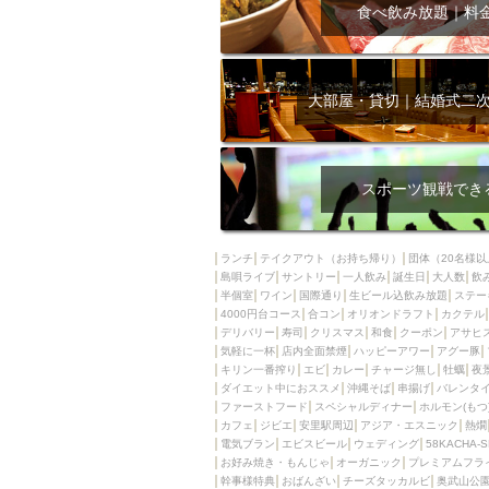
飲み放題付きコース3
食べ飲み放題｜料
キリン一番搾り
アレルギー対応可能
ダイエット中におス
大部屋・貸切｜結婚式二
ソファー
激辛料
ファーストフード
スクリーン
スペ
スポーツ観戦でき
カニ
カフェ
餃子
キリン
ランチ
テイクアウト（お持ち帰り）
団体（20名様以
島唄ライブ
サントリー
一人飲み
ホッピー
誕生日
大人数
焼肉
飲
半個室
ワイン
国際通り
生ビール込飲み放題
ステー
マイク
サッポロ
4000円台コース
合コン
オリオンドラフト
カクテル
デリバリー
寿司
クリスマス
和食
クーポン
アサヒ
市立病院前駅周辺
気軽に一杯
店内全面禁煙
ハッピーアワー
アグー豚
綺麗orお洒落なトイ
キリン一番搾り
エビ
カレー
チャージ無し
牡蠣
夜
ダイエット中におススメ
沖縄そば
串揚げ
バレンタ
クラフトビール
ファーストフード
スペシャルディナー
ホルモン(もつ
カフェ
ジビエ
安里駅周辺
アジア・エスニック
熱燗
壺川駅周辺
秋限
電気ブラン
エビスビール
ウェディング
58KACHA-
ラクレット
赤嶺
お好み焼き・もんじゃ
オーガニック
プレミアムフラ
幹事様特典
おばんざい
チーズタッカルビ
奥武山公