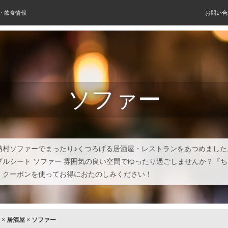
屋・飲食情報
お問い合
ソファー
納村ソファーでまったり♪くつろげる居酒屋・レストランをあつめました
プルシート ソファー 雰囲気の良い空間でゆったり過ごしませんか？『
』クーポンを使ってお得におたのしみください！
×
居酒屋
×
ソファー