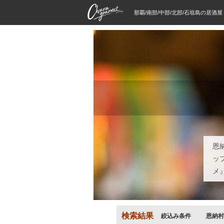
那覇/南部/中部/北部/石垣島の居酒
恩
ッ
メ
検索結果
絞込み条件
恩納村