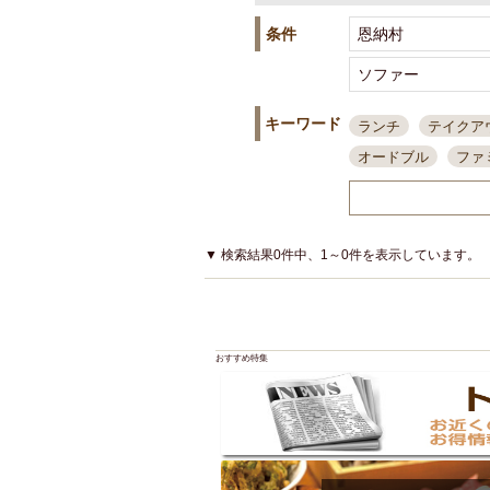
条件
キーワード
ランチ
テイクア
オードブル
ファ
スポーツ観戦
島
接待・会食
ちょ
結婚式二次会
朝
▼ 検索結果0件中、1～0件を表示しています。
夜10時以降入店可
貸切可
大部屋20
カード可
厳選日
おすすめ特集
3000円台コース
アサヒスーパードラ
大部屋50名以上～
ハッピーアワー