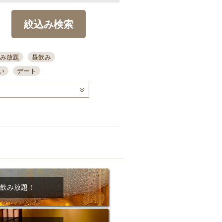
絞込み検索
み放題
昼飲み
い
デート
コース
ディナー
念日
泡盛
喫煙可
ーキ
歓迎会
宴会
部屋30名
カウンター
カクテル
送別会
ビ
飲み会
掘りごたつ
クーポン
結納・顔会わせ
飲み放題！
全面禁煙