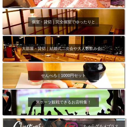
個室・貸切｜完全個室でゆったりと
大部屋・貸切｜結婚式二次会や大人数飲み会に
せんべろ｜1000円セット
スポーツ観戦できるお店特集！