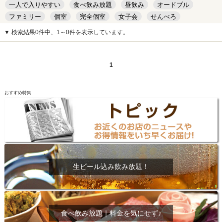
一人で入りやすい
食べ飲み放題
昼飲み
オードブル
ファミリー
個室
完全個室
女子会
せんべろ
キッズルーム
安い
デート
▼ 検索結果0件中、1～0件を表示しています。
1
おすすめ特集
生ビール込み飲み放題！
食べ飲み放題｜料金を気にせず♪