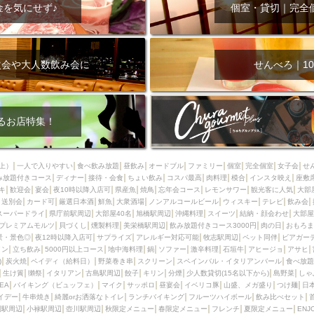
000円
肉の日
おもろまち駅周辺
オープンテラス
マトン・ラ
金を気にせず♪
個室・貸切｜完全
エビ
カレー
チャージ無し
牡蠣
夜景・景色◎
夜12時以降
牧志駅周辺
ペット同伴
ビアガーデン
チーズ
天ぷら
ラ
スメ
沖縄そば
串揚げ
バレンタイン
立ち飲み
5000円以上
次会や大人数飲み会に
せんべろ｜10
理
石垣牛
アヒージョ
アサヒ
割烹
女性専用トイレあり
スペシャルディナー
ホルモン(もつ)
炭火焼
ペイディ（給料日）
インバル・イタリアンバール
食べ放題
動物カフェ＆バー
屋富祖地
るお店特集！
ジビエ
安里駅周辺
アジア・エスニック
熱燗
生け簀
獺祭
分煙
少人数貸切(15名以下から)
島野菜
しゃぶしゃぶ
パクチー
上）
一人で入りやすい
食べ飲み放題
昼飲み
オードブル
ファミリー
個室
完全個室
女子会
せ
み放題付きコース
電気ブラン
ディナー
エビスビール
接待・会食
ちょい飲み
ウェディング
コスパ最高
肉料理
58KACHA-SEA
模合
インスタ映え
バイ
座敷
キ
歓迎会
宴会
夜10時以降入店可
県産魚
焼鳥
忘年会コース
レモンサワー
観光客に人気
大部
昼宴会
イベリコ豚
山盛、メガ盛り
つけ麺
日本そば
冬
送別会
カード可
厳選日本酒
鮮魚
大衆酒場
ノンアルコールビール
ウィスキー
テレビ
飲み会
スーパードライ
県庁前駅周辺
大部屋40名
旭橋駅周辺
沖縄料理
スイーツ
結納・顔会わせ
大部屋
中華
お好み焼き・もんじゃ
オーガニック
プレミアムフライデー
プレミアムモルツ
貝づくし
燻製料理
美栄橋駅周辺
飲み放題付きコース3000円
肉の日
おもろま
レ
ランチバイキング
フルーツハイボール
飲み比べセット
首里
景・景色◎
夜12時以降入店可
サプライズ
アレルギー対応可能
牧志駅周辺
ペット同伴
ビアガー
イン
立ち飲み
5000円以上コース
地中海料理
鍋
ソファー
激辛料理
石垣牛
アヒージョ
アサヒ
鉄板焼き
幹事様特典
おばんざい
チーズタッカルビ
奥武山公園
)
炭火焼
ペイディ（給料日）
野菜巻き串
スクリーン
スペインバル・イタリアンバール
食べ放題
生け簀
獺祭
イタリアン
古島駅周辺
餃子
キリン
分煙
少人数貸切(15名以下から)
島野菜
しゃ
定メニュー
春限定メニュー
フレンチ
夏限定メニュー
ENJOY 
SEA
バイキング（ビュッフェ）
マイク
サッポロ
昼宴会
イベリコ豚
山盛、メガ盛り
つけ麺
日
駅周辺
シードル
那覇空港駅周辺
儀保駅周辺
イデー
牛串焼き
綺麗orお洒落なトイレ
ランチバイキング
フルーツハイボール
飲み比べセット
園駅周辺
小禄駅周辺
壺川駅周辺
秋限定メニュー
春限定メニュー
フレンチ
夏限定メニュー
ENJ