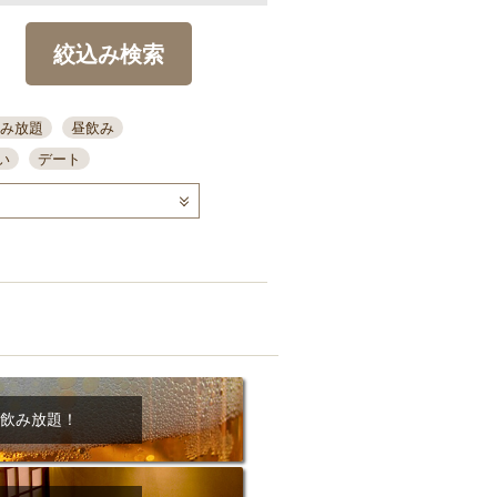
絞込み検索
み放題
昼飲み
い
デート
コース
ディナー
念日
泡盛
喫煙可
ーキ
歓迎会
宴会
部屋30名
カウンター
カクテル
送別会
ビ
飲み会
掘りごたつ
クーポン
結納・顔会わせ
飲み放題！
全面禁煙