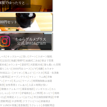
ム肉
洋食
個室でゆったりと
入店可
サプライズ
ーメン
時間無制飲み放題
コース
地中海料理
鍋
00円セット
入店１時間が安い
野菜巻き串
区
ジンギスカン
イタリアン
古島駅周辺
炉端焼き
ふぐ料理
んべろ
キッズルーム
安い
デート
スポーツ観戦
キング（ビュッフェ）
席
記念日
泡盛
喫煙可
結婚式二次会
朝まで営業
屋30名
カウンター
貸切可
大部屋20名
落ち着いた空間
限定メニュー
おでん
掘りごたつ
3000円台コース
ピザ
焼酎
カラオケ
50名以上～
オリオン
海ぶどう
パスタ
民謡・生演奏
牛串焼き
ち駅周辺
オープンテラス
マトン・ラム肉
洋食
駅周辺
やぎ料理
デン
チーズ
天ぷら
ラーメン
時間無制飲み放題
割烹
女性専用トイレあり
入店１時間が安い
駅周辺
小禄駅周辺
動物カフェ＆バー
屋富祖地区
ジンギスカン
カニ
ぶしゃぶ
パクチー
炉端焼き
ふぐ料理
ホッピー
焼肉
LUNCH 特集
造形集団
本そば
冬限定メニュー
おでん
市立病院前駅周辺
中華
首里駅周辺
やぎ料理
クラフトビール
鉄板焼き
OY LUNCH 特集
造形集団
ラクレット
赤嶺駅周辺