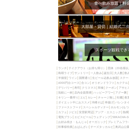
飲み放題付きコース3
食べ飲み放題｜料
キリン一番搾り
アレルギー対応可能
ダイエット中におス
大部屋・貸切｜結婚式二
ソファー
激辛料
ファーストフード
スクリーン
スペ
スポーツ観戦でき
カニ
カフェ
餃子
キリン
ランチ
テイクアウト（お持ち帰り）
団体（20名様以
島唄ライブ
サントリー
一人飲み
ホッピー
誕生日
大人数
焼肉
飲
半個室
ワイン
国際通り
生ビール込飲み放題
ステー
マイク
サッポロ
4000円台コース
合コン
オリオンドラフト
カクテル
デリバリー
寿司
クリスマス
和食
クーポン
アサヒ
市立病院前駅周辺
気軽に一杯
店内全面禁煙
ハッピーアワー
アグー豚
綺麗orお洒落なトイ
キリン一番搾り
エビ
カレー
チャージ無し
牡蠣
夜
ダイエット中におススメ
沖縄そば
串揚げ
バレンタ
クラフトビール
ファーストフード
スペシャルディナー
ホルモン(もつ
カフェ
ジビエ
安里駅周辺
アジア・エスニック
熱燗
壺川駅周辺
秋限
電気ブラン
エビスビール
ウェディング
58KACHA-
ラクレット
赤嶺
お好み焼き・もんじゃ
オーガニック
プレミアムフラ
幹事様特典
おばんざい
チーズタッカルビ
奥武山公