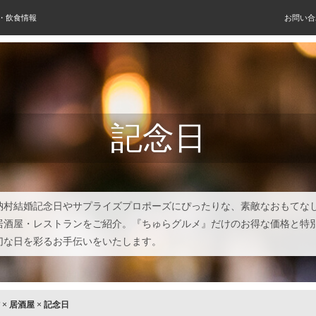
屋・飲食情報
お問い合
記念日
納村結婚記念日やサプライズプロポーズにぴったりな、素敵なおもてな
居酒屋・レストランをご紹介。『ちゅらグルメ』だけのお得な価格と特
切な日を彩るお手伝いをいたします。
×
居酒屋
×
記念日