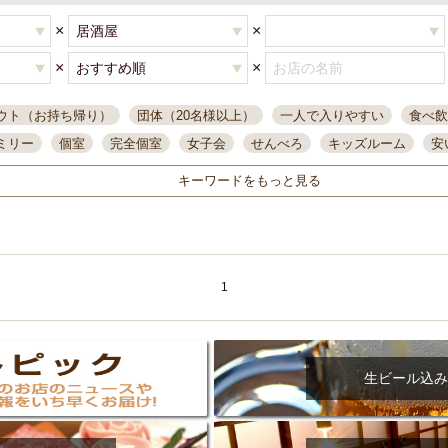
×
×
×
×
ウト（お持ち帰り）
団体（20名様以上）
一人で入りやすい
食べ飲
ミリー
個室
完全個室
女子会
せんべろ
キッズルーム
安
唄ライブ
サントリー
一人飲み
誕生日
大人数
飲み放題付き
キーワードをもっと見る
い飲み
コスパ最高
肉料理
模合
インスタ映え
座敷席
記
まで営業
半個室
ワイン
国際通り
生ビール込飲み放題
ステ
県産魚
焼鳥
忘年会コース
レモンサワー
観光客に人気
大
名
落ち着いた空間
4000円台コース
合コン
オリオンドラフト
1
本酒
鮮魚
大衆酒場
ノンアルコールビール
ウィスキー
テレ
ピザ
焼酎
カラオケ
デリバリー
寿司
クリスマス
和食
イ
県庁前駅周辺
大部屋40名
旭橋駅周辺
沖縄料理
スイーツ
生ビール込み
オリオン
海ぶどう
パスタ
民謡・生演奏
気軽に一杯
店内
アグー豚
プレミアムモルツ
貝づくし
燻製料理
美栄橋駅周辺