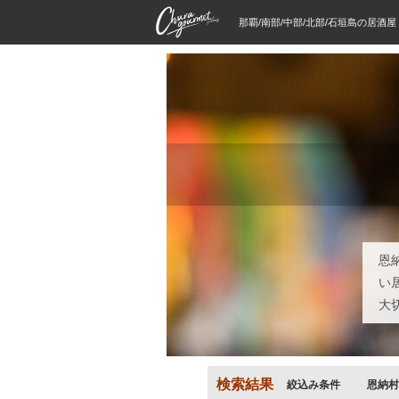
那覇/南部/中部/北部/石垣島の居酒
恩
い
大
検索結果
絞込み条件
恩納村