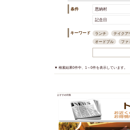
条件
キーワード
ランチ
テイクア
オードブル
ファ
スポーツ観戦
島
接待・会食
ちょ
結婚式二次会
朝
▼ 検索結果0件中、1～0件を表示しています。
夜10時以降入店可
貸切可
大部屋20
カード可
厳選日
おすすめ特集
3000円台コース
アサヒスーパードラ
大部屋50名以上～
ハッピーアワー