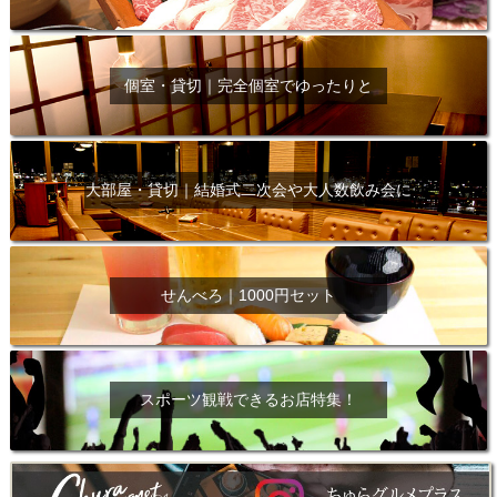
個室・貸切｜完全個室でゆったりと
大部屋・貸切｜結婚式二次会や大人数飲み会に
せんべろ｜1000円セット
スポーツ観戦できるお店特集！