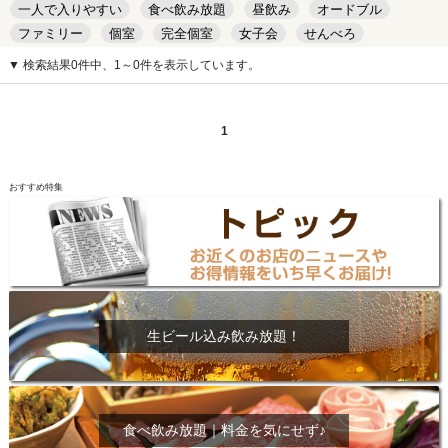
一人で入りやすい
食べ飲み放題
昼飲み
オードブル
ファミリー
個室
完全個室
女子会
せんべろ
キッズルーム
安い
デート
▼ 検索結果0件中、1～0件を表示しています。
1
おすすめ特集
生ビール込み飲み放題！
食べ飲み放題｜料金を気にせず♪