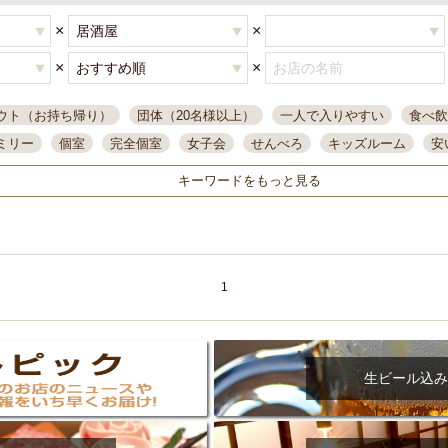
×
×
×
×
ウト（お持ち帰り）
団体（20名様以上）
一人で入りやすい
食べ飲
ミリー
個室
完全個室
女子会
せんべろ
キッズルーム
安
唄ライブ
サントリー
一人飲み
誕生日
大人数
飲み放題付き
キーワードをもっと見る
い飲み
コスパ最高
肉料理
模合
インスタ映え
座敷席
記
まで営業
半個室
ワイン
国際通り
生ビール込飲み放題
ステ
県産魚
焼鳥
忘年会コース
レモンサワー
観光客に人気
大
名
落ち着いた空間
4000円台コース
合コン
オリオンドラフト
1
本酒
鮮魚
大衆酒場
ノンアルコールビール
ウィスキー
テレ
ピザ
焼酎
カラオケ
デリバリー
寿司
クリスマス
和食
イ
県庁前駅周辺
大部屋40名
旭橋駅周辺
沖縄料理
スイーツ
生ビール込み
オリオン
海ぶどう
パスタ
民謡・生演奏
気軽に一杯
店内
アグー豚
プレミアムモルツ
貝づくし
燻製料理
美栄橋駅周辺