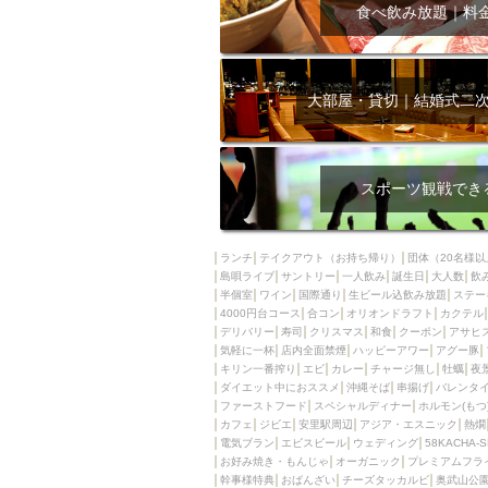
飲み放題付きコース3
食べ飲み放題｜料
キリン一番搾り
アレルギー対応可能
ダイエット中におス
大部屋・貸切｜結婚式二
ソファー
激辛料
ファーストフード
スクリーン
スペ
スポーツ観戦でき
カニ
カフェ
餃子
キリン
ランチ
テイクアウト（お持ち帰り）
団体（20名様以
島唄ライブ
サントリー
一人飲み
ホッピー
誕生日
大人数
焼肉
飲
半個室
ワイン
国際通り
生ビール込飲み放題
ステー
マイク
サッポロ
4000円台コース
合コン
オリオンドラフト
カクテル
デリバリー
寿司
クリスマス
和食
クーポン
アサヒ
市立病院前駅周辺
気軽に一杯
店内全面禁煙
ハッピーアワー
アグー豚
綺麗orお洒落なトイ
キリン一番搾り
エビ
カレー
チャージ無し
牡蠣
夜
ダイエット中におススメ
沖縄そば
串揚げ
バレンタ
クラフトビール
ファーストフード
スペシャルディナー
ホルモン(もつ
カフェ
ジビエ
安里駅周辺
アジア・エスニック
熱燗
壺川駅周辺
秋限
電気ブラン
エビスビール
ウェディング
58KACHA-
ラクレット
赤嶺
お好み焼き・もんじゃ
オーガニック
プレミアムフラ
幹事様特典
おばんざい
チーズタッカルビ
奥武山公