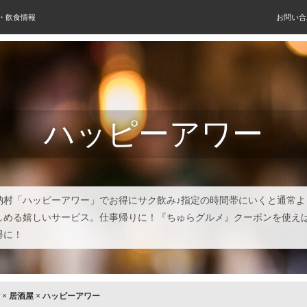
屋・飲食情報
お問い合
ハッピーアワー
納村「ハッピーアワー」でお得にサク飲み♪指定の時間帯にいくと通常よ
しめる嬉しいサービス。仕事帰りに！『ちゅらグルメ』クーポンを使え
得に！
×
居酒屋
×
ハッピーアワー