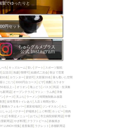
ム肉
洋食
個室でゆったりと
入店可
サプライズ
ーメン
時間無制飲み放題
コース
地中海料理
鍋
00円セット
入店１時間が安い
野菜巻き串
区
ジンギスカン
イタリアン
古島駅周辺
炉端焼き
ふぐ料理
んべろ
キッズルーム
安い
デート
スポーツ観戦
キング（ビュッフェ）
席
記念日
泡盛
喫煙可
結婚式二次会
朝まで営業
屋30名
カウンター
貸切可
大部屋20名
落ち着いた空間
限定メニュー
おでん
掘りごたつ
3000円台コース
ピザ
焼酎
カラオケ
50名以上～
オリオン
海ぶどう
パスタ
民謡・生演奏
牛串焼き
ち駅周辺
オープンテラス
マトン・ラム肉
洋食
駅周辺
やぎ料理
デン
チーズ
天ぷら
ラーメン
時間無制飲み放題
割烹
女性専用トイレあり
入店１時間が安い
駅周辺
小禄駅周辺
動物カフェ＆バー
屋富祖地区
ジンギスカン
カニ
ぶしゃぶ
パクチー
炉端焼き
ふぐ料理
ホッピー
焼肉
LUNCH 特集
造形集団
本そば
冬限定メニュー
おでん
市立病院前駅周辺
中華
首里駅周辺
やぎ料理
クラフトビール
鉄板焼き
OY LUNCH 特集
造形集団
ラクレット
赤嶺駅周辺