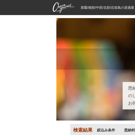
那覇/南部/中部/北部/石垣島の居酒
恩
の
お
検索結果
絞込み条件
恩納村