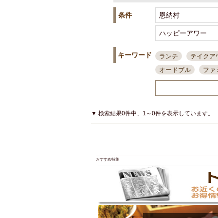
条件
キーワード
ランチ
テイクア
オードブル
ファ
スポーツ観戦
島
接待・会食
ちょ
結婚式二次会
朝
▼ 検索結果0件中、1～0件を表示しています。
夜10時以降入店可
貸切可
大部屋20
カード可
厳選日
おすすめ特集
3000円台コース
アサヒスーパードラ
大部屋50名以上～
ハッピーアワー