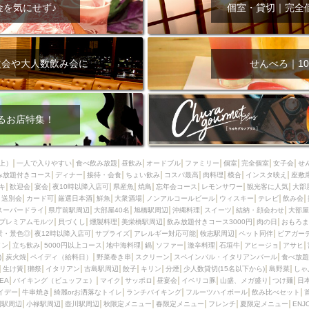
000円
肉の日
おもろまち駅周辺
オープンテラス
マトン・ラ
金を気にせず♪
個室・貸切｜完全
エビ
カレー
チャージ無し
牡蠣
夜景・景色◎
夜12時以降
牧志駅周辺
ペット同伴
ビアガーデン
チーズ
天ぷら
ラ
スメ
沖縄そば
串揚げ
バレンタイン
立ち飲み
5000円以上
次会や大人数飲み会に
せんべろ｜10
理
石垣牛
アヒージョ
アサヒ
割烹
女性専用トイレあり
スペシャルディナー
ホルモン(もつ)
炭火焼
ペイディ（給料日）
インバル・イタリアンバール
食べ放題
動物カフェ＆バー
屋富祖地
るお店特集！
ジビエ
安里駅周辺
アジア・エスニック
熱燗
生け簀
獺祭
分煙
少人数貸切(15名以下から)
島野菜
しゃぶしゃぶ
パクチー
上）
一人で入りやすい
食べ飲み放題
昼飲み
オードブル
ファミリー
個室
完全個室
女子会
せ
み放題付きコース
電気ブラン
ディナー
エビスビール
接待・会食
ちょい飲み
ウェディング
コスパ最高
肉料理
58KACHA-SEA
模合
インスタ映え
バイ
座敷
キ
歓迎会
宴会
夜10時以降入店可
県産魚
焼鳥
忘年会コース
レモンサワー
観光客に人気
大部
昼宴会
イベリコ豚
山盛、メガ盛り
つけ麺
日本そば
冬
送別会
カード可
厳選日本酒
鮮魚
大衆酒場
ノンアルコールビール
ウィスキー
テレビ
飲み会
スーパードライ
県庁前駅周辺
大部屋40名
旭橋駅周辺
沖縄料理
スイーツ
結納・顔会わせ
大部屋
中華
お好み焼き・もんじゃ
オーガニック
プレミアムフライデー
プレミアムモルツ
貝づくし
燻製料理
美栄橋駅周辺
飲み放題付きコース3000円
肉の日
おもろま
レ
ランチバイキング
フルーツハイボール
飲み比べセット
首里
景・景色◎
夜12時以降入店可
サプライズ
アレルギー対応可能
牧志駅周辺
ペット同伴
ビアガー
イン
立ち飲み
5000円以上コース
地中海料理
鍋
ソファー
激辛料理
石垣牛
アヒージョ
アサヒ
鉄板焼き
幹事様特典
おばんざい
チーズタッカルビ
奥武山公園
)
炭火焼
ペイディ（給料日）
野菜巻き串
スクリーン
スペインバル・イタリアンバール
食べ放題
生け簀
獺祭
イタリアン
古島駅周辺
餃子
キリン
分煙
少人数貸切(15名以下から)
島野菜
しゃ
定メニュー
春限定メニュー
フレンチ
夏限定メニュー
ENJOY 
SEA
バイキング（ビュッフェ）
マイク
サッポロ
昼宴会
イベリコ豚
山盛、メガ盛り
つけ麺
日
駅周辺
シードル
那覇空港駅周辺
儀保駅周辺
イデー
牛串焼き
綺麗orお洒落なトイレ
ランチバイキング
フルーツハイボール
飲み比べセット
園駅周辺
小禄駅周辺
壺川駅周辺
秋限定メニュー
春限定メニュー
フレンチ
夏限定メニュー
ENJ