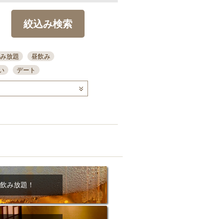
絞込み検索
み放題
昼飲み
い
デート
コース
ディナー
念日
泡盛
喫煙可
ーキ
歓迎会
宴会
部屋30名
カウンター
カクテル
送別会
ビ
飲み会
掘りごたつ
クーポン
結納・顔会わせ
飲み放題！
全面禁煙