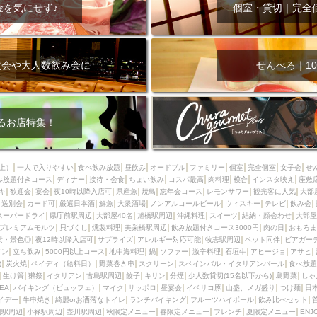
000円
肉の日
おもろまち駅周辺
オープンテラス
マトン・ラ
金を気にせず♪
個室・貸切｜完全
エビ
カレー
チャージ無し
牡蠣
夜景・景色◎
夜12時以降
牧志駅周辺
ペット同伴
ビアガーデン
チーズ
天ぷら
ラ
スメ
沖縄そば
串揚げ
バレンタイン
立ち飲み
5000円以上
次会や大人数飲み会に
せんべろ｜10
理
石垣牛
アヒージョ
アサヒ
割烹
女性専用トイレあり
スペシャルディナー
ホルモン(もつ)
炭火焼
ペイディ（給料日）
インバル・イタリアンバール
食べ放題
動物カフェ＆バー
屋富祖地
るお店特集！
ジビエ
安里駅周辺
アジア・エスニック
熱燗
生け簀
獺祭
分煙
少人数貸切(15名以下から)
島野菜
しゃぶしゃぶ
パクチー
上）
一人で入りやすい
食べ飲み放題
昼飲み
オードブル
ファミリー
個室
完全個室
女子会
せ
み放題付きコース
電気ブラン
ディナー
エビスビール
接待・会食
ちょい飲み
ウェディング
コスパ最高
肉料理
58KACHA-SEA
模合
インスタ映え
バイ
座敷
キ
歓迎会
宴会
夜10時以降入店可
県産魚
焼鳥
忘年会コース
レモンサワー
観光客に人気
大部
昼宴会
イベリコ豚
山盛、メガ盛り
つけ麺
日本そば
冬
送別会
カード可
厳選日本酒
鮮魚
大衆酒場
ノンアルコールビール
ウィスキー
テレビ
飲み会
スーパードライ
県庁前駅周辺
大部屋40名
旭橋駅周辺
沖縄料理
スイーツ
結納・顔会わせ
大部屋
中華
お好み焼き・もんじゃ
オーガニック
プレミアムフライデー
プレミアムモルツ
貝づくし
燻製料理
美栄橋駅周辺
飲み放題付きコース3000円
肉の日
おもろま
レ
ランチバイキング
フルーツハイボール
飲み比べセット
首里
景・景色◎
夜12時以降入店可
サプライズ
アレルギー対応可能
牧志駅周辺
ペット同伴
ビアガー
イン
立ち飲み
5000円以上コース
地中海料理
鍋
ソファー
激辛料理
石垣牛
アヒージョ
アサヒ
鉄板焼き
幹事様特典
おばんざい
チーズタッカルビ
奥武山公園
)
炭火焼
ペイディ（給料日）
野菜巻き串
スクリーン
スペインバル・イタリアンバール
食べ放題
生け簀
獺祭
イタリアン
古島駅周辺
餃子
キリン
分煙
少人数貸切(15名以下から)
島野菜
しゃ
定メニュー
春限定メニュー
フレンチ
夏限定メニュー
ENJOY 
SEA
バイキング（ビュッフェ）
マイク
サッポロ
昼宴会
イベリコ豚
山盛、メガ盛り
つけ麺
日
駅周辺
シードル
那覇空港駅周辺
儀保駅周辺
イデー
牛串焼き
綺麗orお洒落なトイレ
ランチバイキング
フルーツハイボール
飲み比べセット
園駅周辺
小禄駅周辺
壺川駅周辺
秋限定メニュー
春限定メニュー
フレンチ
夏限定メニュー
ENJ