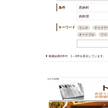
条件
キーワード
ランチ
テイクア
オードブル
ファ
スポーツ観戦
島
接待・会食
ちょ
結婚式二次会
朝
▼ 検索結果0件中、1～0件を表示しています。
夜10時以降入店可
貸切可
大部屋20
カード可
厳選日
おすすめ特集
3000円台コース
アサヒスーパードラ
大部屋50名以上～
ハッピーアワー