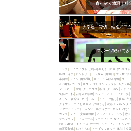
飲み放題付きコース3
食べ飲み放題｜料
キリン一番搾り
アレルギー対応可能
ダイエット中におス
大部屋・貸切｜結婚式二
ソファー
激辛料
ファーストフード
スクリーン
スペ
スポーツ観戦でき
カニ
カフェ
餃子
キリン
ランチ
テイクアウト（お持ち帰り）
団体（20名様以
島唄ライブ
サントリー
一人飲み
ホッピー
誕生日
大人数
焼肉
飲
半個室
ワイン
国際通り
生ビール込飲み放題
ステー
マイク
サッポロ
4000円台コース
合コン
オリオンドラフト
カクテル
デリバリー
寿司
クリスマス
和食
クーポン
アサヒ
市立病院前駅周辺
気軽に一杯
店内全面禁煙
ハッピーアワー
アグー豚
綺麗orお洒落なトイ
キリン一番搾り
エビ
カレー
チャージ無し
牡蠣
夜
ダイエット中におススメ
沖縄そば
串揚げ
バレンタ
クラフトビール
ファーストフード
スペシャルディナー
ホルモン(もつ
カフェ
ジビエ
安里駅周辺
アジア・エスニック
熱燗
壺川駅周辺
秋限
電気ブラン
エビスビール
ウェディング
58KACHA-
ラクレット
赤嶺
お好み焼き・もんじゃ
オーガニック
プレミアムフラ
幹事様特典
おばんざい
チーズタッカルビ
奥武山公