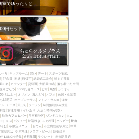
ム肉
洋食
個室でゆったりと
入店可
サプライズ
ーメン
時間無制飲み放題
コース
地中海料理
鍋
00円セット
入店１時間が安い
野菜巻き串
区
ジンギスカン
イタリアン
古島駅周辺
炉端焼き
ふぐ料理
んべろ
キッズルーム
安い
デート
スポーツ観戦
キング（ビュッフェ）
席
記念日
泡盛
喫煙可
結婚式二次会
朝まで営業
屋30名
カウンター
貸切可
大部屋20名
落ち着いた空間
限定メニュー
おでん
掘りごたつ
3000円台コース
ピザ
焼酎
カラオケ
50名以上～
オリオン
海ぶどう
パスタ
民謡・生演奏
牛串焼き
ち駅周辺
オープンテラス
マトン・ラム肉
洋食
駅周辺
やぎ料理
デン
チーズ
天ぷら
ラーメン
時間無制飲み放題
割烹
女性専用トイレあり
入店１時間が安い
駅周辺
小禄駅周辺
動物カフェ＆バー
屋富祖地区
ジンギスカン
カニ
ぶしゃぶ
パクチー
炉端焼き
ふぐ料理
ホッピー
焼肉
LUNCH 特集
造形集団
本そば
冬限定メニュー
おでん
市立病院前駅周辺
中華
首里駅周辺
やぎ料理
クラフトビール
鉄板焼き
OY LUNCH 特集
造形集団
ラクレット
赤嶺駅周辺