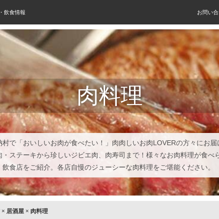
屋・飲食情報
お問い合
肉料理
納村で「おいしいお肉が食べたい！」肉肉しいお肉LOVERの方々にお届
肉・ステーキから珍しいジビエ肉、肉寿司まで！様々なお肉料理が食べ
・飲食店をご紹介。各店自慢のジューシーな肉料理をご堪能ください。
×
居酒屋
×
肉料理