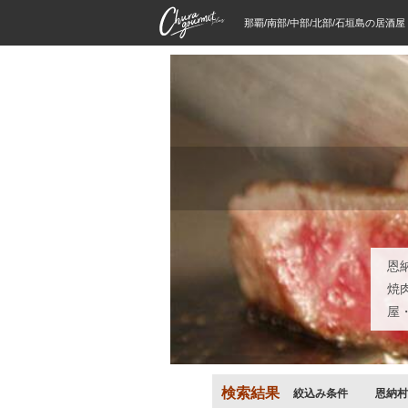
那覇/南部/中部/北部/石垣島の居酒
恩
焼
屋
検索結果
絞込み条件
恩納村