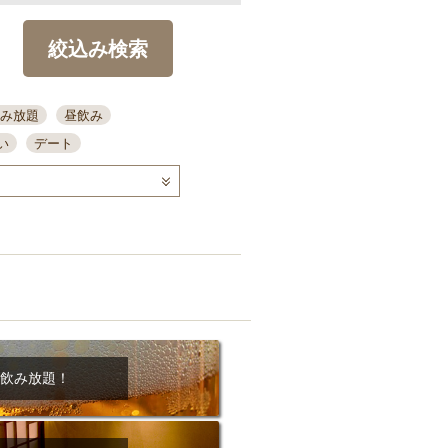
絞込み検索
み放題
昼飲み
い
デート
コース
ディナー
念日
泡盛
喫煙可
ーキ
歓迎会
宴会
部屋30名
カウンター
カクテル
送別会
ビ
飲み会
掘りごたつ
クーポン
結納・顔会わせ
飲み放題！
全面禁煙