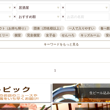
×
×
×
×
ウト（お持ち帰り）
団体（20名様以上）
一人で入りやすい
食べ飲
ミリー
個室
完全個室
女子会
せんべろ
キッズルーム
安
唄ライブ
サントリー
一人飲み
誕生日
大人数
飲み放題付き
キーワードをもっと見る
い飲み
コスパ最高
肉料理
模合
インスタ映え
座敷席
記
まで営業
半個室
ワイン
国際通り
生ビール込飲み放題
ステ
県産魚
焼鳥
忘年会コース
レモンサワー
観光客に人気
大
名
落ち着いた空間
4000円台コース
合コン
オリオンドラフト
1
本酒
鮮魚
大衆酒場
ノンアルコールビール
ウィスキー
テレ
ピザ
焼酎
カラオケ
デリバリー
寿司
クリスマス
和食
イ
県庁前駅周辺
大部屋40名
旭橋駅周辺
沖縄料理
スイーツ
生ビール込み
オリオン
海ぶどう
パスタ
民謡・生演奏
気軽に一杯
店内
アグー豚
プレミアムモルツ
貝づくし
燻製料理
美栄橋駅周辺