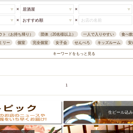
×
×
×
×
ウト（お持ち帰り）
団体（20名様以上）
一人で入りやすい
食べ飲
ミリー
個室
完全個室
女子会
せんべろ
キッズルーム
安
唄ライブ
サントリー
一人飲み
誕生日
大人数
飲み放題付き
キーワードをもっと見る
い飲み
コスパ最高
肉料理
模合
インスタ映え
座敷席
記
まで営業
半個室
ワイン
国際通り
生ビール込飲み放題
ステ
県産魚
焼鳥
忘年会コース
レモンサワー
観光客に人気
大
名
落ち着いた空間
4000円台コース
合コン
オリオンドラフト
1
本酒
鮮魚
大衆酒場
ノンアルコールビール
ウィスキー
テレ
ピザ
焼酎
カラオケ
デリバリー
寿司
クリスマス
和食
イ
県庁前駅周辺
大部屋40名
旭橋駅周辺
沖縄料理
スイーツ
生ビール込み
オリオン
海ぶどう
パスタ
民謡・生演奏
気軽に一杯
店内
アグー豚
プレミアムモルツ
貝づくし
燻製料理
美栄橋駅周辺