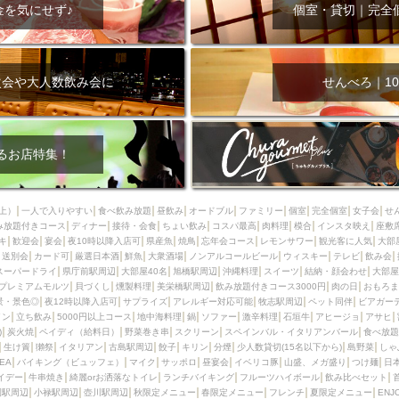
000円
肉の日
おもろまち駅周辺
オープンテラス
マトン・ラ
金を気にせず♪
個室・貸切｜完全
エビ
カレー
チャージ無し
牡蠣
夜景・景色◎
夜12時以降
牧志駅周辺
ペット同伴
ビアガーデン
チーズ
天ぷら
ラ
スメ
沖縄そば
串揚げ
バレンタイン
立ち飲み
5000円以上
次会や大人数飲み会に
せんべろ｜10
理
石垣牛
アヒージョ
アサヒ
割烹
女性専用トイレあり
スペシャルディナー
ホルモン(もつ)
炭火焼
ペイディ（給料日）
インバル・イタリアンバール
食べ放題
動物カフェ＆バー
屋富祖地
るお店特集！
ジビエ
安里駅周辺
アジア・エスニック
熱燗
生け簀
獺祭
分煙
少人数貸切(15名以下から)
島野菜
しゃぶしゃぶ
パクチー
上）
一人で入りやすい
食べ飲み放題
昼飲み
オードブル
ファミリー
個室
完全個室
女子会
せ
み放題付きコース
電気ブラン
ディナー
エビスビール
接待・会食
ちょい飲み
ウェディング
コスパ最高
肉料理
58KACHA-SEA
模合
インスタ映え
バイ
座敷
キ
歓迎会
宴会
夜10時以降入店可
県産魚
焼鳥
忘年会コース
レモンサワー
観光客に人気
大部
昼宴会
イベリコ豚
山盛、メガ盛り
つけ麺
日本そば
冬
送別会
カード可
厳選日本酒
鮮魚
大衆酒場
ノンアルコールビール
ウィスキー
テレビ
飲み会
スーパードライ
県庁前駅周辺
大部屋40名
旭橋駅周辺
沖縄料理
スイーツ
結納・顔会わせ
大部屋
中華
お好み焼き・もんじゃ
オーガニック
プレミアムフライデー
プレミアムモルツ
貝づくし
燻製料理
美栄橋駅周辺
飲み放題付きコース3000円
肉の日
おもろま
レ
ランチバイキング
フルーツハイボール
飲み比べセット
首里
景・景色◎
夜12時以降入店可
サプライズ
アレルギー対応可能
牧志駅周辺
ペット同伴
ビアガー
イン
立ち飲み
5000円以上コース
地中海料理
鍋
ソファー
激辛料理
石垣牛
アヒージョ
アサヒ
鉄板焼き
幹事様特典
おばんざい
チーズタッカルビ
奥武山公園
)
炭火焼
ペイディ（給料日）
野菜巻き串
スクリーン
スペインバル・イタリアンバール
食べ放題
生け簀
獺祭
イタリアン
古島駅周辺
餃子
キリン
分煙
少人数貸切(15名以下から)
島野菜
しゃ
定メニュー
春限定メニュー
フレンチ
夏限定メニュー
ENJOY 
SEA
バイキング（ビュッフェ）
マイク
サッポロ
昼宴会
イベリコ豚
山盛、メガ盛り
つけ麺
日
駅周辺
シードル
那覇空港駅周辺
儀保駅周辺
イデー
牛串焼き
綺麗orお洒落なトイレ
ランチバイキング
フルーツハイボール
飲み比べセット
園駅周辺
小禄駅周辺
壺川駅周辺
秋限定メニュー
春限定メニュー
フレンチ
夏限定メニュー
ENJ