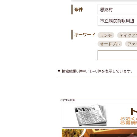
条件
キーワード
ランチ
テイクア
オードブル
ファ
スポーツ観戦
島
接待・会食
ちょ
結婚式二次会
朝
▼ 検索結果0件中、1～0件を表示しています。
夜10時以降入店可
貸切可
大部屋20
カード可
厳選日
おすすめ特集
3000円台コース
アサヒスーパードラ
大部屋50名以上～
ハッピーアワー