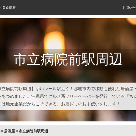
屋・飲食情報
お問い合
市立病院前駅周辺
市立病院前駅周辺】ゆいレール駅近く！那覇市内で移動も便利な居酒屋
をあつめました。沖縄県でグルメ系フリーペーパーを発行している『ち
』は地元企業だからこそできる、お店探しのお手伝いをします！
×
居酒屋
×
市立病院前駅周辺