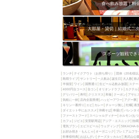
飲み放題付きコース3
食べ飲み放題｜料
キリン一番搾り
アレルギー対応可能
ダイエット中におス
大部屋・貸切｜結婚式二
ソファー
激辛料
ファーストフード
スクリーン
スペ
スポーツ観戦でき
カニ
カフェ
餃子
キリン
ランチ
テイクアウト（お持ち帰り）
団体（20名様以
島唄ライブ
サントリー
一人飲み
ホッピー
誕生日
大人数
焼肉
飲
半個室
ワイン
国際通り
生ビール込飲み放題
ステー
マイク
サッポロ
4000円台コース
合コン
オリオンドラフト
カクテル
デリバリー
寿司
クリスマス
和食
クーポン
アサヒ
市立病院前駅周辺
気軽に一杯
店内全面禁煙
ハッピーアワー
アグー豚
綺麗orお洒落なトイ
キリン一番搾り
エビ
カレー
チャージ無し
牡蠣
夜
ダイエット中におススメ
沖縄そば
串揚げ
バレンタ
クラフトビール
ファーストフード
スペシャルディナー
ホルモン(もつ
カフェ
ジビエ
安里駅周辺
アジア・エスニック
熱燗
壺川駅周辺
秋限
電気ブラン
エビスビール
ウェディング
58KACHA-
ラクレット
赤嶺
お好み焼き・もんじゃ
オーガニック
プレミアムフラ
幹事様特典
おばんざい
チーズタッカルビ
奥武山公