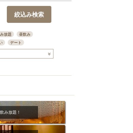
絞込み検索
み放題
昼飲み
い
デート
コース
ディナー
念日
泡盛
喫煙可
ーキ
歓迎会
宴会
部屋30名
カウンター
カクテル
送別会
ビ
飲み会
掘りごたつ
クーポン
結納・顔会わせ
飲み放題！
全面禁煙