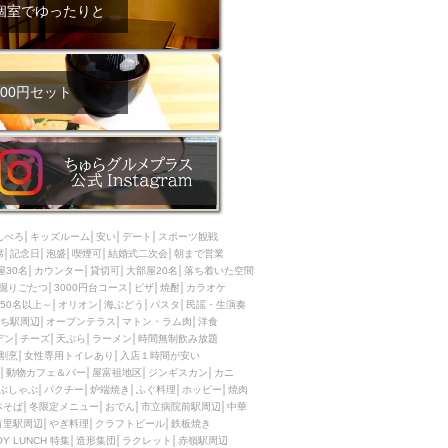
ム肉
洋食
個室でゆったりと
入店可
サプライズ
ーメン
時間無制飲み放題
コース
地中海料理
鍋
00円セット
入店１時間が安い
野菜巻き串
区
ジンギスカン
イタリアン
古島駅周辺
炉端焼き
ふぐ料理
んべろ
キッズルーム
安い
デート
スポーツ観戦
キング（ビュッフェ）
席
記念日
泡盛
喫煙可
結婚式二次会
朝まで営業
屋30名
カウンター
貸切可
大部屋20名
落ち着いた空間
限定メニュー
おでん
掘りごたつ
3000円台コース
ピザ
焼酎
カラオケ
50名以上～
オリオン
海ぶどう
パスタ
民謡・生演奏
牛串焼き
ち駅周辺
オープンテラス
マトン・ラム肉
洋食
駅周辺
やぎ料理
デン
チーズ
天ぷら
ラーメン
時間無制飲み放題
割烹
女性専用トイレあり
入店１時間が安い
駅周辺
小禄駅周辺
動物カフェ＆バー
屋富祖地区
ジンギスカン
カニ
ぶしゃぶ
パクチー
炉端焼き
ふぐ料理
ホッピー
焼肉
LUNCH 特集
造形集団
本そば
冬限定メニュー
おでん
市立病院前駅周辺
中華
首里駅周辺
やぎ料理
クラフトビール
鉄板焼き
OY LUNCH 特集
造形集団
ラクレット
赤嶺駅周辺