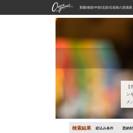
那覇/南部/中部/北部/石垣島の居酒
【
ン
メ
検索結果
絞込み条件
恩納村