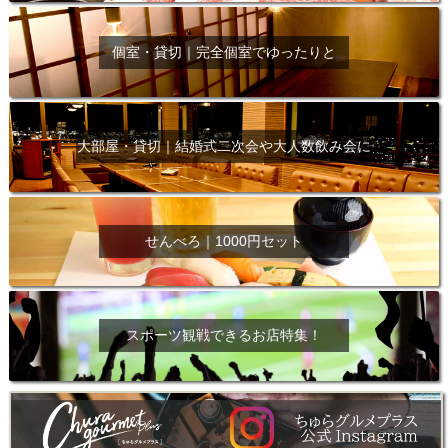
個室・貸切｜完全個室でゆったりと
大部屋・貸切｜結婚式二次会や大人数飲み会に
せんべろ｜1000円セット
スポーツ観戦できるお店特集！