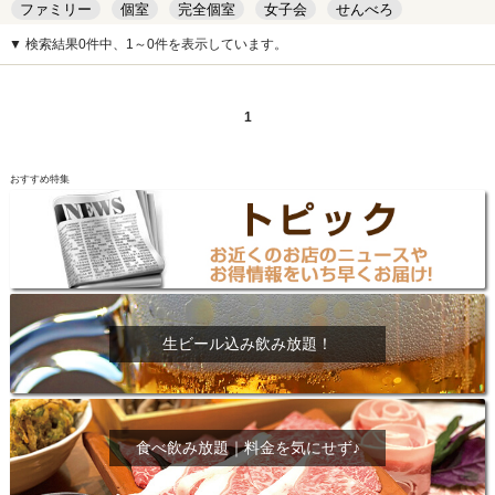
ファミリー
個室
完全個室
女子会
せんべろ
キッズルーム
安い
デート
▼ 検索結果0件中、1～0件を表示しています。
1
おすすめ特集
生ビール込み飲み放題！
食べ飲み放題｜料金を気にせず♪