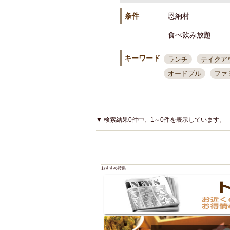
条件
キーワード
ランチ
テイクア
オードブル
ファ
スポーツ観戦
島
接待・会食
ちょ
結婚式二次会
朝
▼ 検索結果0件中、1～0件を表示しています。
夜10時以降入店可
貸切可
大部屋20
カード可
厳選日
おすすめ特集
3000円台コース
アサヒスーパードラ
大部屋50名以上～
ハッピーアワー