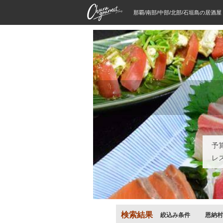
那覇/南部/中部/北部/石垣島の居酒
予
レ
検索結果
絞込み条件
恩納村