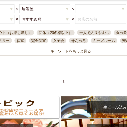
×
×
×
×
ウト（お持ち帰り）
団体（20名様以上）
一人で入りやすい
食べ飲
ミリー
個室
完全個室
女子会
せんべろ
キッズルーム
安
唄ライブ
サントリー
一人飲み
誕生日
大人数
飲み放題付き
キーワードをもっと見る
い飲み
コスパ最高
肉料理
模合
インスタ映え
座敷席
記
まで営業
半個室
ワイン
国際通り
生ビール込飲み放題
ステ
県産魚
焼鳥
忘年会コース
レモンサワー
観光客に人気
大
名
落ち着いた空間
4000円台コース
合コン
オリオンドラフト
1
本酒
鮮魚
大衆酒場
ノンアルコールビール
ウィスキー
テレ
ピザ
焼酎
カラオケ
デリバリー
寿司
クリスマス
和食
イ
県庁前駅周辺
大部屋40名
旭橋駅周辺
沖縄料理
スイーツ
生ビール込み
オリオン
海ぶどう
パスタ
民謡・生演奏
気軽に一杯
店内
アグー豚
プレミアムモルツ
貝づくし
燻製料理
美栄橋駅周辺