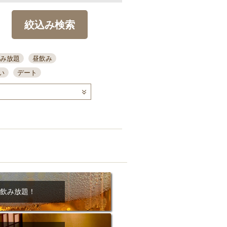
絞込み検索
み放題
昼飲み
い
デート
コース
ディナー
念日
泡盛
喫煙可
ーキ
歓迎会
宴会
部屋30名
カウンター
カクテル
送別会
ビ
飲み会
掘りごたつ
クーポン
結納・顔会わせ
飲み放題！
全面禁煙