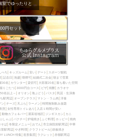
ム肉
洋食
個室でゆったりと
入店可
サプライズ
ーメン
時間無制飲み放題
コース
地中海料理
鍋
00円セット
入店１時間が安い
野菜巻き串
区
ジンギスカン
イタリアン
古島駅周辺
炉端焼き
ふぐ料理
んべろ
キッズルーム
安い
デート
スポーツ観戦
キング（ビュッフェ）
席
記念日
泡盛
喫煙可
結婚式二次会
朝まで営業
屋30名
カウンター
貸切可
大部屋20名
落ち着いた空間
限定メニュー
おでん
掘りごたつ
3000円台コース
ピザ
焼酎
カラオケ
50名以上～
オリオン
海ぶどう
パスタ
民謡・生演奏
牛串焼き
ち駅周辺
オープンテラス
マトン・ラム肉
洋食
駅周辺
やぎ料理
デン
チーズ
天ぷら
ラーメン
時間無制飲み放題
割烹
女性専用トイレあり
入店１時間が安い
駅周辺
小禄駅周辺
動物カフェ＆バー
屋富祖地区
ジンギスカン
カニ
ぶしゃぶ
パクチー
炉端焼き
ふぐ料理
ホッピー
焼肉
LUNCH 特集
造形集団
本そば
冬限定メニュー
おでん
市立病院前駅周辺
中華
首里駅周辺
やぎ料理
クラフトビール
鉄板焼き
OY LUNCH 特集
造形集団
ラクレット
赤嶺駅周辺