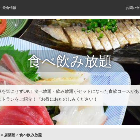
屋・飲食情報
お問い合
食べ飲み放題
算を気にせずOK！食べ放題・飲み放題がセットになった食飲コースがあ
ストランをご紹介！『お得におたのしみください！
×
居酒屋
×
食べ飲み放題