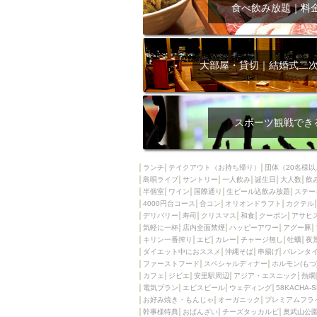
飲み放題付きコース3
食べ飲み放題｜料
キリン一番搾り
アレルギー対応可能
ダイエット中におス
大部屋・貸切｜結婚式二
ソファー
激辛料
ファーストフード
スクリーン
スペ
スポーツ観戦でき
カニ
カフェ
餃子
キリン
ランチ
テイクアウト（お持ち帰り）
団体（20名様以
島唄ライブ
サントリー
一人飲み
ホッピー
誕生日
大人数
焼肉
飲
半個室
ワイン
国際通り
生ビール込飲み放題
ステー
マイク
サッポロ
4000円台コース
合コン
オリオンドラフト
カクテル
デリバリー
寿司
クリスマス
和食
クーポン
アサヒ
市立病院前駅周辺
気軽に一杯
店内全面禁煙
ハッピーアワー
アグー豚
綺麗orお洒落なトイ
キリン一番搾り
エビ
カレー
チャージ無し
牡蠣
夜
ダイエット中におススメ
沖縄そば
串揚げ
バレンタ
クラフトビール
ファーストフード
スペシャルディナー
ホルモン(もつ
カフェ
ジビエ
安里駅周辺
アジア・エスニック
熱燗
壺川駅周辺
秋限
電気ブラン
エビスビール
ウェディング
58KACHA-
ラクレット
赤嶺
お好み焼き・もんじゃ
オーガニック
プレミアムフラ
幹事様特典
おばんざい
チーズタッカルビ
奥武山公