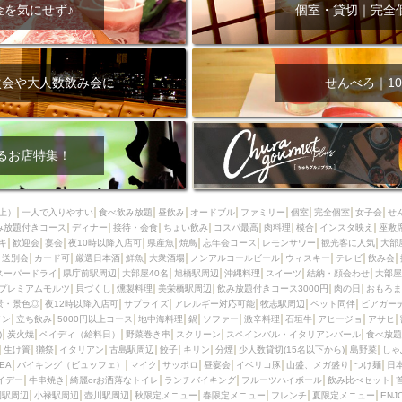
000円
肉の日
おもろまち駅周辺
オープンテラス
マトン・ラ
金を気にせず♪
個室・貸切｜完全
エビ
カレー
チャージ無し
牡蠣
夜景・景色◎
夜12時以降
牧志駅周辺
ペット同伴
ビアガーデン
チーズ
天ぷら
ラ
スメ
沖縄そば
串揚げ
バレンタイン
立ち飲み
5000円以上
次会や大人数飲み会に
せんべろ｜10
理
石垣牛
アヒージョ
アサヒ
割烹
女性専用トイレあり
スペシャルディナー
ホルモン(もつ)
炭火焼
ペイディ（給料日）
インバル・イタリアンバール
食べ放題
動物カフェ＆バー
屋富祖地
るお店特集！
ジビエ
安里駅周辺
アジア・エスニック
熱燗
生け簀
獺祭
分煙
少人数貸切(15名以下から)
島野菜
しゃぶしゃぶ
パクチー
上）
一人で入りやすい
食べ飲み放題
昼飲み
オードブル
ファミリー
個室
完全個室
女子会
せ
み放題付きコース
電気ブラン
ディナー
エビスビール
接待・会食
ちょい飲み
ウェディング
コスパ最高
肉料理
58KACHA-SEA
模合
インスタ映え
バイ
座敷
キ
歓迎会
宴会
夜10時以降入店可
県産魚
焼鳥
忘年会コース
レモンサワー
観光客に人気
大部
昼宴会
イベリコ豚
山盛、メガ盛り
つけ麺
日本そば
冬
送別会
カード可
厳選日本酒
鮮魚
大衆酒場
ノンアルコールビール
ウィスキー
テレビ
飲み会
スーパードライ
県庁前駅周辺
大部屋40名
旭橋駅周辺
沖縄料理
スイーツ
結納・顔会わせ
大部屋
中華
お好み焼き・もんじゃ
オーガニック
プレミアムフライデー
プレミアムモルツ
貝づくし
燻製料理
美栄橋駅周辺
飲み放題付きコース3000円
肉の日
おもろま
レ
ランチバイキング
フルーツハイボール
飲み比べセット
首里
景・景色◎
夜12時以降入店可
サプライズ
アレルギー対応可能
牧志駅周辺
ペット同伴
ビアガー
イン
立ち飲み
5000円以上コース
地中海料理
鍋
ソファー
激辛料理
石垣牛
アヒージョ
アサヒ
鉄板焼き
幹事様特典
おばんざい
チーズタッカルビ
奥武山公園
)
炭火焼
ペイディ（給料日）
野菜巻き串
スクリーン
スペインバル・イタリアンバール
食べ放題
生け簀
獺祭
イタリアン
古島駅周辺
餃子
キリン
分煙
少人数貸切(15名以下から)
島野菜
しゃ
定メニュー
春限定メニュー
フレンチ
夏限定メニュー
ENJOY 
SEA
バイキング（ビュッフェ）
マイク
サッポロ
昼宴会
イベリコ豚
山盛、メガ盛り
つけ麺
日
駅周辺
シードル
那覇空港駅周辺
儀保駅周辺
イデー
牛串焼き
綺麗orお洒落なトイレ
ランチバイキング
フルーツハイボール
飲み比べセット
園駅周辺
小禄駅周辺
壺川駅周辺
秋限定メニュー
春限定メニュー
フレンチ
夏限定メニュー
ENJ