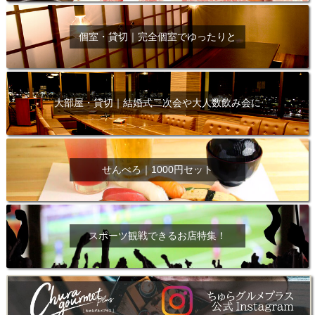
個室・貸切｜完全個室でゆったりと
大部屋・貸切｜結婚式二次会や大人数飲み会に
せんべろ｜1000円セット
スポーツ観戦できるお店特集！