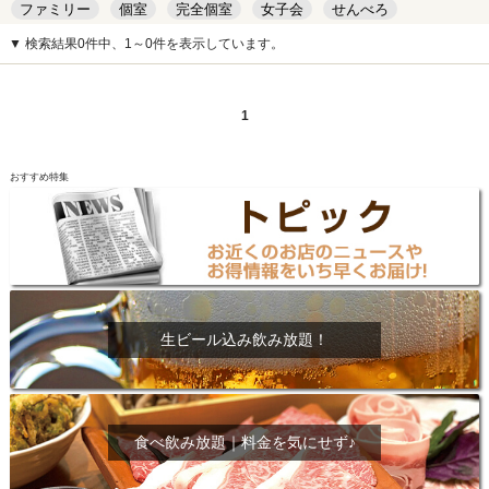
ファミリー
個室
完全個室
女子会
せんべろ
キッズルーム
安い
デート
▼ 検索結果0件中、1～0件を表示しています。
1
おすすめ特集
生ビール込み飲み放題！
食べ飲み放題｜料金を気にせず♪