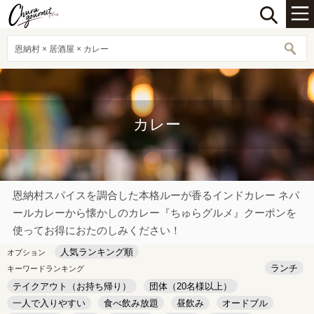
恩納村 × 居酒屋 × カレー
カレー
恩納村スパイスを調合した本格ルーが香るインドカレー ネパ
ールカレーから懐かしのカレー『ちゅらグルメ』クーポンを
使ってお得におたのしみください！
人気ランキング順
オプション
ランチ
キーワードランキング
テイクアウト（お持ち帰り）
団体（20名様以上）
一人で入りやすい
食べ飲み放題
昼飲み
オードブル