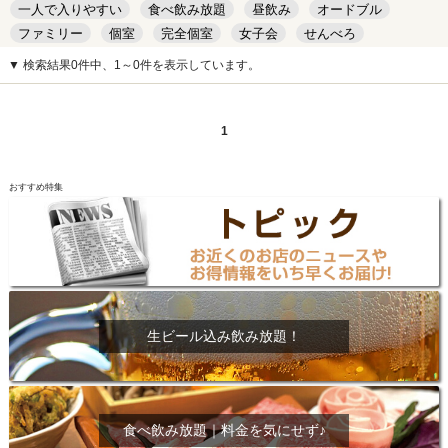
一人で入りやすい
食べ飲み放題
昼飲み
オードブル
ファミリー
個室
完全個室
女子会
せんべろ
キッズルーム
安い
デート
▼ 検索結果0件中、1～0件を表示しています。
1
おすすめ特集
生ビール込み飲み放題！
食べ飲み放題｜料金を気にせず♪