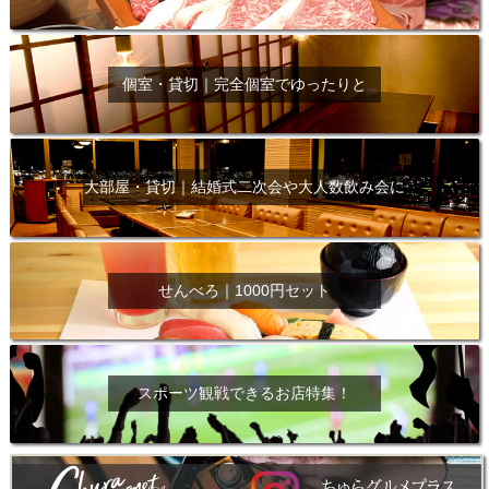
個室・貸切｜完全個室でゆったりと
大部屋・貸切｜結婚式二次会や大人数飲み会に
せんべろ｜1000円セット
スポーツ観戦できるお店特集！