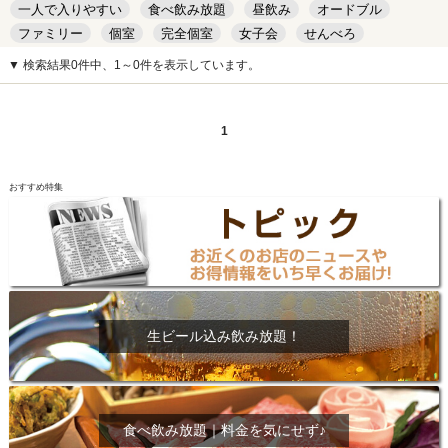
一人で入りやすい
食べ飲み放題
昼飲み
オードブル
ファミリー
個室
完全個室
女子会
せんべろ
キッズルーム
安い
デート
▼ 検索結果0件中、1～0件を表示しています。
1
おすすめ特集
生ビール込み飲み放題！
食べ飲み放題｜料金を気にせず♪