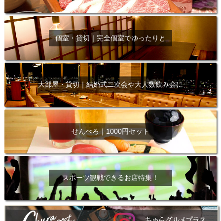
個室・貸切｜完全個室でゆったりと
大部屋・貸切｜結婚式二次会や大人数飲み会に
せんべろ｜1000円セット
スポーツ観戦できるお店特集！