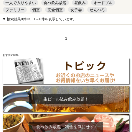
一人で入りやすい
食べ飲み放題
昼飲み
オードブル
ファミリー
個室
完全個室
女子会
せんべろ
キッズルーム
安い
デート
▼ 検索結果0件中、1～0件を表示しています。
1
おすすめ特集
生ビール込み飲み放題！
食べ飲み放題｜料金を気にせず♪