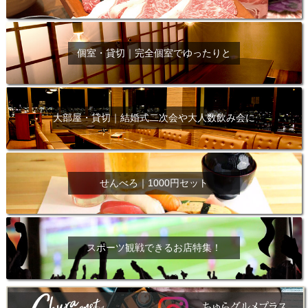
個室・貸切｜完全個室でゆったりと
大部屋・貸切｜結婚式二次会や大人数飲み会に
せんべろ｜1000円セット
スポーツ観戦できるお店特集！