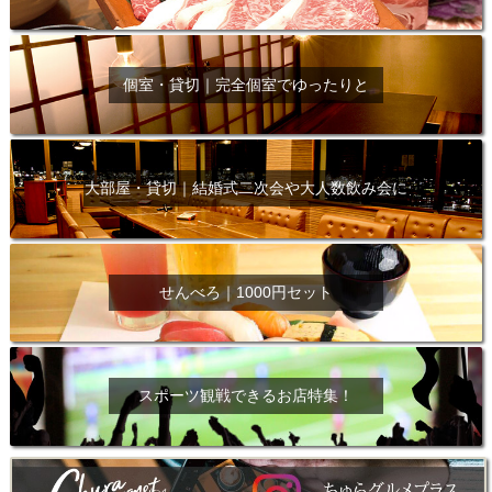
個室・貸切｜完全個室でゆったりと
大部屋・貸切｜結婚式二次会や大人数飲み会に
せんべろ｜1000円セット
スポーツ観戦できるお店特集！