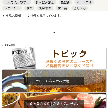
一人で入りやすい
食べ飲み放題
昼飲み
オードブル
ファミリー
個室
完全個室
女子会
せんべろ
キッズルーム
安い
デート
▼ 検索結果0件中、1～0件を表示しています。
1
おすすめ特集
生ビール込み飲み放題！
食べ飲み放題｜料金を気にせず♪