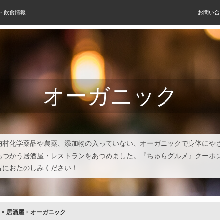
屋・飲食情報
お問い合
オーガニック
納村化学薬品や農薬、添加物の入っていない、オーガニックで身体にや
あつかう居酒屋・レストランをあつめました。『ちゅらグルメ』クーポ
得におたのしみください！
×
居酒屋
×
オーガニック