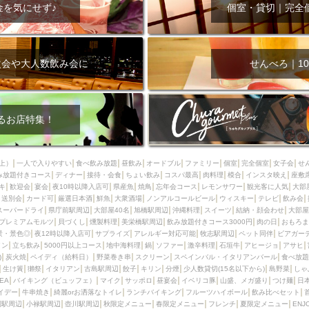
000円
肉の日
おもろまち駅周辺
オープンテラス
マトン・ラ
金を気にせず♪
個室・貸切｜完全
エビ
カレー
チャージ無し
牡蠣
夜景・景色◎
夜12時以降
牧志駅周辺
ペット同伴
ビアガーデン
チーズ
天ぷら
ラ
スメ
沖縄そば
串揚げ
バレンタイン
立ち飲み
5000円以上
次会や大人数飲み会に
せんべろ｜10
理
石垣牛
アヒージョ
アサヒ
割烹
女性専用トイレあり
スペシャルディナー
ホルモン(もつ)
炭火焼
ペイディ（給料日）
インバル・イタリアンバール
食べ放題
動物カフェ＆バー
屋富祖地
るお店特集！
ジビエ
安里駅周辺
アジア・エスニック
熱燗
生け簀
獺祭
分煙
少人数貸切(15名以下から)
島野菜
しゃぶしゃぶ
パクチー
上）
一人で入りやすい
食べ飲み放題
昼飲み
オードブル
ファミリー
個室
完全個室
女子会
せ
み放題付きコース
電気ブラン
ディナー
エビスビール
接待・会食
ちょい飲み
ウェディング
コスパ最高
肉料理
58KACHA-SEA
模合
インスタ映え
バイ
座敷
キ
歓迎会
宴会
夜10時以降入店可
県産魚
焼鳥
忘年会コース
レモンサワー
観光客に人気
大部
昼宴会
イベリコ豚
山盛、メガ盛り
つけ麺
日本そば
冬
送別会
カード可
厳選日本酒
鮮魚
大衆酒場
ノンアルコールビール
ウィスキー
テレビ
飲み会
スーパードライ
県庁前駅周辺
大部屋40名
旭橋駅周辺
沖縄料理
スイーツ
結納・顔会わせ
大部屋
中華
お好み焼き・もんじゃ
オーガニック
プレミアムフライデー
プレミアムモルツ
貝づくし
燻製料理
美栄橋駅周辺
飲み放題付きコース3000円
肉の日
おもろま
レ
ランチバイキング
フルーツハイボール
飲み比べセット
首里
景・景色◎
夜12時以降入店可
サプライズ
アレルギー対応可能
牧志駅周辺
ペット同伴
ビアガー
イン
立ち飲み
5000円以上コース
地中海料理
鍋
ソファー
激辛料理
石垣牛
アヒージョ
アサヒ
鉄板焼き
幹事様特典
おばんざい
チーズタッカルビ
奥武山公園
)
炭火焼
ペイディ（給料日）
野菜巻き串
スクリーン
スペインバル・イタリアンバール
食べ放題
生け簀
獺祭
イタリアン
古島駅周辺
餃子
キリン
分煙
少人数貸切(15名以下から)
島野菜
しゃ
定メニュー
春限定メニュー
フレンチ
夏限定メニュー
ENJOY 
SEA
バイキング（ビュッフェ）
マイク
サッポロ
昼宴会
イベリコ豚
山盛、メガ盛り
つけ麺
日
駅周辺
シードル
那覇空港駅周辺
儀保駅周辺
イデー
牛串焼き
綺麗orお洒落なトイレ
ランチバイキング
フルーツハイボール
飲み比べセット
園駅周辺
小禄駅周辺
壺川駅周辺
秋限定メニュー
春限定メニュー
フレンチ
夏限定メニュー
ENJ