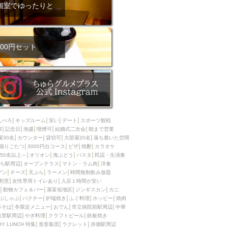
ム肉
洋食
個室でゆったりと
入店可
サプライズ
ーメン
時間無制飲み放題
コース
地中海料理
鍋
00円セット
入店１時間が安い
野菜巻き串
区
ジンギスカン
イタリアン
古島駅周辺
炉端焼き
ふぐ料理
んべろ
キッズルーム
安い
デート
スポーツ観戦
キング（ビュッフェ）
席
記念日
泡盛
喫煙可
結婚式二次会
朝まで営業
屋30名
カウンター
貸切可
大部屋20名
落ち着いた空間
限定メニュー
おでん
掘りごたつ
3000円台コース
ピザ
焼酎
カラオケ
50名以上～
オリオン
海ぶどう
パスタ
民謡・生演奏
牛串焼き
ち駅周辺
オープンテラス
マトン・ラム肉
洋食
駅周辺
やぎ料理
デン
チーズ
天ぷら
ラーメン
時間無制飲み放題
割烹
女性専用トイレあり
入店１時間が安い
駅周辺
小禄駅周辺
動物カフェ＆バー
屋富祖地区
ジンギスカン
カニ
ぶしゃぶ
パクチー
炉端焼き
ふぐ料理
ホッピー
焼肉
LUNCH 特集
造形集団
本そば
冬限定メニュー
おでん
市立病院前駅周辺
中華
首里駅周辺
やぎ料理
クラフトビール
鉄板焼き
OY LUNCH 特集
造形集団
ラクレット
赤嶺駅周辺