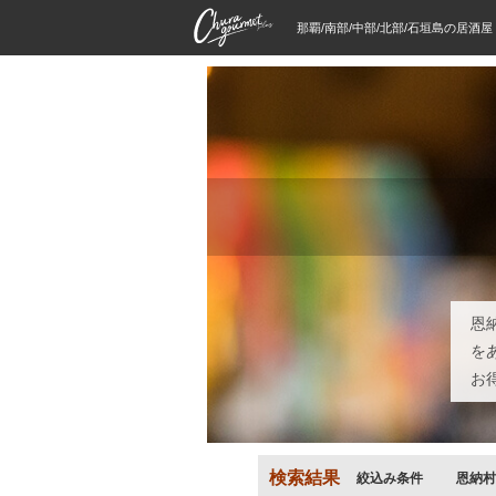
那覇/南部/中部/北部/石垣島の居酒
恩
を
お
検索結果
絞込み条件
恩納村