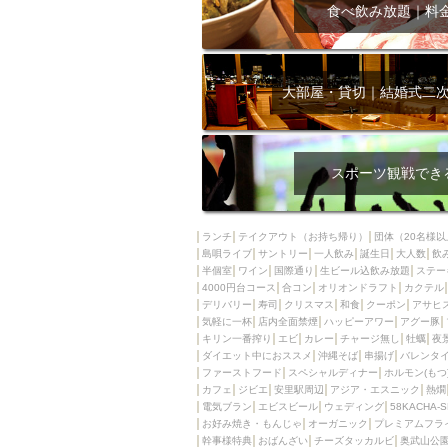
飲み放題付きコース3
食べ飲み放題｜料
キリン一番搾り
アレルギー対応可能
ダイエット中におス
大部屋・貸切｜結婚式二
ソファー
激辛料
ファーストフード
スクリーン
スペ
スポーツ観戦でき
カニ
カフェ
餃子
キリン
ランチ
テイクアウト（お持ち帰り）
団体（20名様以
島唄ライブ
サントリー
一人飲み
ホッピー
誕生日
大人数
焼肉
飲
半個室
ワイン
国際通り
生ビール込飲み放題
ステー
マイク
サッポロ
4000円台コース
合コン
オリオンドラフト
カクテル
デリバリー
寿司
クリスマス
和食
クーポン
アサヒ
市立病院前駅周辺
気軽に一杯
店内全面禁煙
ハッピーアワー
アグー豚
綺麗orお洒落なトイ
キリン一番搾り
エビ
カレー
チャージ無し
牡蠣
夜
ダイエット中におススメ
沖縄そば
串揚げ
バレンタ
クラフトビール
ファーストフード
スペシャルディナー
ホルモン(もつ
カフェ
ジビエ
安里駅周辺
アジア・エスニック
熱燗
壺川駅周辺
秋限
電気ブラン
エビスビール
ウェディング
58KACHA-
ラクレット
赤嶺
お好み焼き・もんじゃ
オーガニック
プレミアムフラ
幹事様特典
おばんざい
チーズタッカルビ
奥武山公