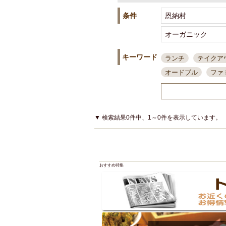
条件
キーワード
ランチ
テイクア
オードブル
ファ
スポーツ観戦
島
接待・会食
ちょ
結婚式二次会
朝
▼ 検索結果0件中、1～0件を表示しています。
夜10時以降入店可
貸切可
大部屋20
カード可
厳選日
おすすめ特集
3000円台コース
アサヒスーパードラ
大部屋50名以上～
ハッピーアワー