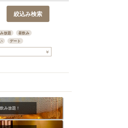
絞込み検索
み放題
昼飲み
い
デート
コース
ディナー
念日
泡盛
喫煙可
ーキ
歓迎会
宴会
部屋30名
カウンター
カクテル
送別会
ビ
飲み会
掘りごたつ
クーポン
結納・顔会わせ
飲み放題！
全面禁煙