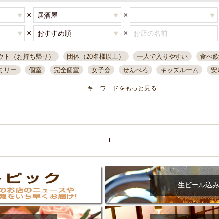
×
×
×
×
ウト（お持ち帰り）
団体（20名様以上）
一人で入りやすい
食べ飲
ミリー
個室
完全個室
女子会
せんべろ
キッズルーム
安
唄ライブ
サントリー
一人飲み
誕生日
大人数
飲み放題付き
キーワードをもっと見る
い飲み
コスパ最高
肉料理
模合
インスタ映え
座敷席
記
まで営業
半個室
ワイン
国際通り
生ビール込飲み放題
ステ
県産魚
焼鳥
忘年会コース
レモンサワー
観光客に人気
大
名
落ち着いた空間
4000円台コース
合コン
オリオンドラフト
1
本酒
鮮魚
大衆酒場
ノンアルコールビール
ウィスキー
テレ
ピザ
焼酎
カラオケ
デリバリー
寿司
クリスマス
和食
イ
県庁前駅周辺
大部屋40名
旭橋駅周辺
沖縄料理
スイーツ
生ビール込み
オリオン
海ぶどう
パスタ
民謡・生演奏
気軽に一杯
店内
アグー豚
プレミアムモルツ
貝づくし
燻製料理
美栄橋駅周辺