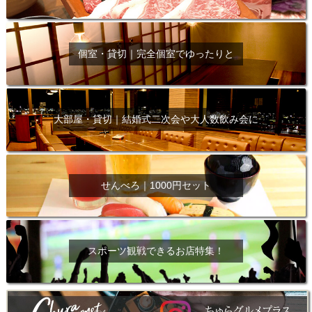
個室・貸切｜完全個室でゆったりと
大部屋・貸切｜結婚式二次会や大人数飲み会に
せんべろ｜1000円セット
スポーツ観戦できるお店特集！