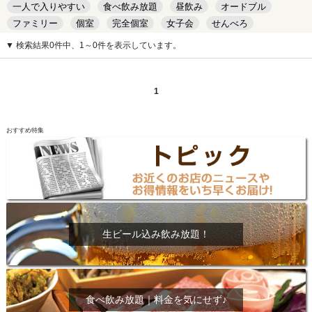
一人で入りやすい
食べ飲み放題
昼飲み
オードブル
ファミリー
個室
完全個室
女子会
せんべろ
キッズルーム
安い
デート
▼ 検索結果0件中、1～0件を表示しています。
1
おすすめ特集
生ビール込み飲み放題！
食べ飲み放題｜料金を気にせず♪