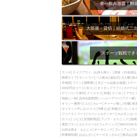
飲み放題付きコース3
食べ飲み放題｜料
キリン一番搾り
アレルギー対応可能
ダイエット中におス
大部屋・貸切｜結婚式二
ソファー
激辛料
ファーストフード
スクリーン
スペ
スポーツ観戦でき
カニ
カフェ
餃子
キリン
ランチ
テイクアウト（お持ち帰り）
団体（20名様以
島唄ライブ
サントリー
一人飲み
ホッピー
誕生日
大人数
焼肉
飲
半個室
ワイン
国際通り
生ビール込飲み放題
ステー
マイク
サッポロ
4000円台コース
合コン
オリオンドラフト
カクテル
デリバリー
寿司
クリスマス
和食
クーポン
アサヒ
市立病院前駅周辺
気軽に一杯
店内全面禁煙
ハッピーアワー
アグー豚
綺麗orお洒落なトイ
キリン一番搾り
エビ
カレー
チャージ無し
牡蠣
夜
ダイエット中におススメ
沖縄そば
串揚げ
バレンタ
クラフトビール
ファーストフード
スペシャルディナー
ホルモン(もつ
カフェ
ジビエ
安里駅周辺
アジア・エスニック
熱燗
壺川駅周辺
秋限
電気ブラン
エビスビール
ウェディング
58KACHA-
ラクレット
赤嶺
お好み焼き・もんじゃ
オーガニック
プレミアムフラ
幹事様特典
おばんざい
チーズタッカルビ
奥武山公