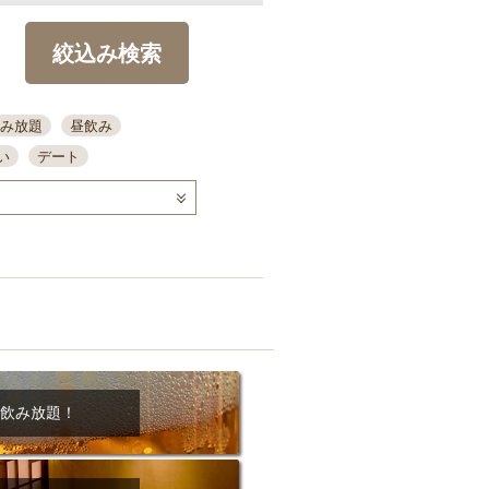
絞込み検索
み放題
昼飲み
い
デート
コース
ディナー
念日
泡盛
喫煙可
ーキ
歓迎会
宴会
部屋30名
カウンター
カクテル
送別会
ビ
飲み会
掘りごたつ
クーポン
結納・顔会わせ
飲み放題！
全面禁煙