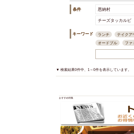
条件
キーワード
ランチ
テイクア
オードブル
ファ
スポーツ観戦
島
接待・会食
ちょ
結婚式二次会
朝
▼ 検索結果0件中、1～0件を表示しています。
夜10時以降入店可
貸切可
大部屋20
カード可
厳選日
おすすめ特集
3000円台コース
アサヒスーパードラ
大部屋50名以上～
ハッピーアワー