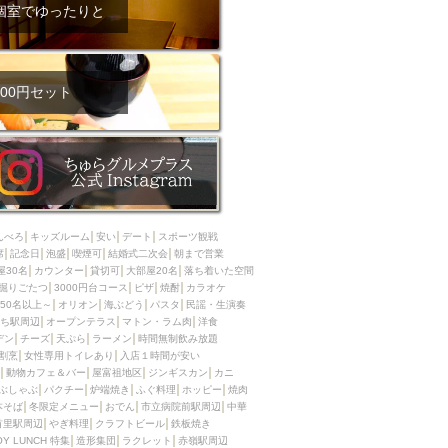
ム肉
洋食
個室でゆったりと
入店可
サプライズ
ーメン
時間無制飲み放題
コース
地中海料理
鍋
00円セット
入店１時間が安い
野菜巻き串
区
ジンギスカン
イタリアン
古島駅周辺
炉端焼き
ふぐ料理
んべろ
キッズルーム
安い
デート
スポーツ観戦
キング（ビュッフェ）
席
記念日
泡盛
喫煙可
結婚式二次会
朝まで営業
屋30名
カウンター
貸切可
大部屋20名
落ち着いた空間
限定メニュー
おでん
掘りごたつ
3000円台コース
ピザ
焼酎
カラオケ
50名以上～
オリオン
海ぶどう
パスタ
民謡・生演奏
牛串焼き
ち駅周辺
オープンテラス
マトン・ラム肉
洋食
駅周辺
やぎ料理
デン
チーズ
天ぷら
ラーメン
時間無制飲み放題
割烹
女性専用トイレあり
入店１時間が安い
駅周辺
小禄駅周辺
動物カフェ＆バー
屋富祖地区
ジンギスカン
カニ
ぶしゃぶ
パクチー
炉端焼き
ふぐ料理
ホッピー
焼肉
LUNCH 特集
造形集団
本そば
冬限定メニュー
おでん
市立病院前駅周辺
中華
首里駅周辺
やぎ料理
クラフトビール
鉄板焼き
OY LUNCH 特集
造形集団
ラクレット
赤嶺駅周辺