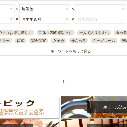
×
×
×
×
ウト（お持ち帰り）
団体（20名様以上）
一人で入りやすい
食べ飲
ミリー
個室
完全個室
女子会
せんべろ
キッズルーム
安
唄ライブ
サントリー
一人飲み
誕生日
大人数
飲み放題付き
キーワードをもっと見る
い飲み
コスパ最高
肉料理
模合
インスタ映え
座敷席
記
まで営業
半個室
ワイン
国際通り
生ビール込飲み放題
ステ
県産魚
焼鳥
忘年会コース
レモンサワー
観光客に人気
大
名
落ち着いた空間
4000円台コース
合コン
オリオンドラフト
1
本酒
鮮魚
大衆酒場
ノンアルコールビール
ウィスキー
テレ
ピザ
焼酎
カラオケ
デリバリー
寿司
クリスマス
和食
イ
県庁前駅周辺
大部屋40名
旭橋駅周辺
沖縄料理
スイーツ
生ビール込み
オリオン
海ぶどう
パスタ
民謡・生演奏
気軽に一杯
店内
アグー豚
プレミアムモルツ
貝づくし
燻製料理
美栄橋駅周辺