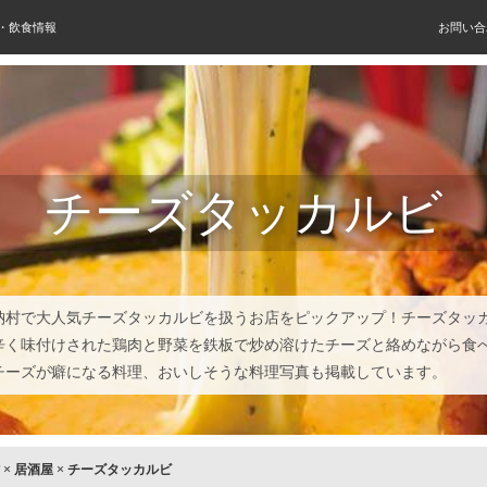
屋・飲食情報
お問い合
チーズタッカルビ
納村で大人気チーズタッカルビを扱うお店をピックアップ！チーズタッ
辛く味付けされた鶏肉と野菜を鉄板で炒め溶けたチーズと絡めながら食
チーズが癖になる料理、おいしそうな料理写真も掲載しています。
×
居酒屋
×
チーズタッカルビ