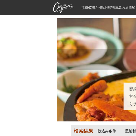
那覇/南部/中部/北部/石垣島の居酒
恩
甘
り
検索結果
絞込み条件
恩納村