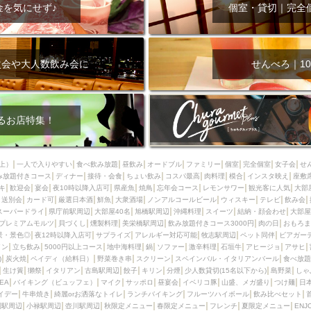
000円
肉の日
おもろまち駅周辺
オープンテラス
マトン・ラ
金を気にせず♪
個室・貸切｜完全
エビ
カレー
チャージ無し
牡蠣
夜景・景色◎
夜12時以降
牧志駅周辺
ペット同伴
ビアガーデン
チーズ
天ぷら
ラ
スメ
沖縄そば
串揚げ
バレンタイン
立ち飲み
5000円以上
次会や大人数飲み会に
せんべろ｜10
理
石垣牛
アヒージョ
アサヒ
割烹
女性専用トイレあり
スペシャルディナー
ホルモン(もつ)
炭火焼
ペイディ（給料日）
インバル・イタリアンバール
食べ放題
動物カフェ＆バー
屋富祖地
るお店特集！
ジビエ
安里駅周辺
アジア・エスニック
熱燗
生け簀
獺祭
分煙
少人数貸切(15名以下から)
島野菜
しゃぶしゃぶ
パクチー
上）
一人で入りやすい
食べ飲み放題
昼飲み
オードブル
ファミリー
個室
完全個室
女子会
せ
み放題付きコース
電気ブラン
ディナー
エビスビール
接待・会食
ちょい飲み
ウェディング
コスパ最高
肉料理
58KACHA-SEA
模合
インスタ映え
バイ
座敷
キ
歓迎会
宴会
夜10時以降入店可
県産魚
焼鳥
忘年会コース
レモンサワー
観光客に人気
大部
昼宴会
イベリコ豚
山盛、メガ盛り
つけ麺
日本そば
冬
送別会
カード可
厳選日本酒
鮮魚
大衆酒場
ノンアルコールビール
ウィスキー
テレビ
飲み会
スーパードライ
県庁前駅周辺
大部屋40名
旭橋駅周辺
沖縄料理
スイーツ
結納・顔会わせ
大部屋
中華
お好み焼き・もんじゃ
オーガニック
プレミアムフライデー
プレミアムモルツ
貝づくし
燻製料理
美栄橋駅周辺
飲み放題付きコース3000円
肉の日
おもろま
レ
ランチバイキング
フルーツハイボール
飲み比べセット
首里
景・景色◎
夜12時以降入店可
サプライズ
アレルギー対応可能
牧志駅周辺
ペット同伴
ビアガー
イン
立ち飲み
5000円以上コース
地中海料理
鍋
ソファー
激辛料理
石垣牛
アヒージョ
アサヒ
鉄板焼き
幹事様特典
おばんざい
チーズタッカルビ
奥武山公園
)
炭火焼
ペイディ（給料日）
野菜巻き串
スクリーン
スペインバル・イタリアンバール
食べ放題
生け簀
獺祭
イタリアン
古島駅周辺
餃子
キリン
分煙
少人数貸切(15名以下から)
島野菜
しゃ
定メニュー
春限定メニュー
フレンチ
夏限定メニュー
ENJOY 
SEA
バイキング（ビュッフェ）
マイク
サッポロ
昼宴会
イベリコ豚
山盛、メガ盛り
つけ麺
日
駅周辺
シードル
那覇空港駅周辺
儀保駅周辺
イデー
牛串焼き
綺麗orお洒落なトイレ
ランチバイキング
フルーツハイボール
飲み比べセット
園駅周辺
小禄駅周辺
壺川駅周辺
秋限定メニュー
春限定メニュー
フレンチ
夏限定メニュー
ENJ